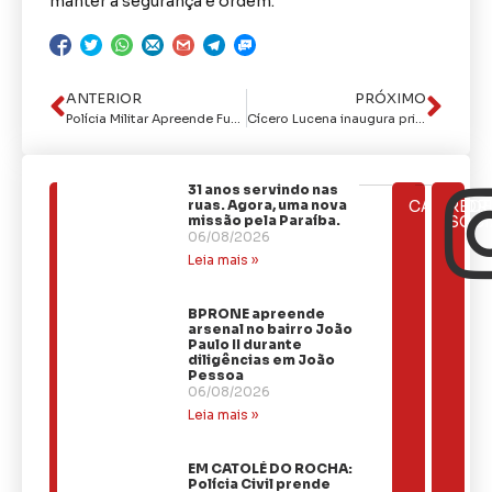
manter a segurança e ordem.
ANTERIOR
PRÓXIMO
Polícia Militar Apreende Fuzil e Duas Armas em Operação Contra Possíveis Autores de Ataques na Grande João Pessoa
Cícero Lucena inaugura primeira academia ao ar livre de João Pessoa e projeta novas unidades para outros bairros
31 anos servindo nas
ÚLTIMAS
ruas. Agora, uma nova
CATEGOR
REDE
NOTÍCIAS
missão pela Paraíba.
SOCI
06/08/2026
Leia mais »
BPRONE apreende
arsenal no bairro João
Paulo II durante
diligências em João
Pessoa
06/08/2026
Leia mais »
EM CATOLÉ DO ROCHA:
Polícia Civil prende