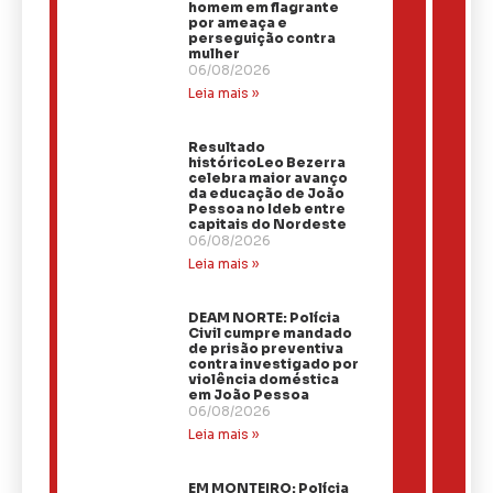
homem em flagrante
por ameaça e
perseguição contra
mulher
06/08/2026
Leia mais »
Resultado
históricoLeo Bezerra
celebra maior avanço
da educação de João
Pessoa no Ideb entre
capitais do Nordeste
06/08/2026
Leia mais »
DEAM NORTE: Polícia
Civil cumpre mandado
de prisão preventiva
contra investigado por
violência doméstica
em João Pessoa
06/08/2026
Leia mais »
EM MONTEIRO: Polícia