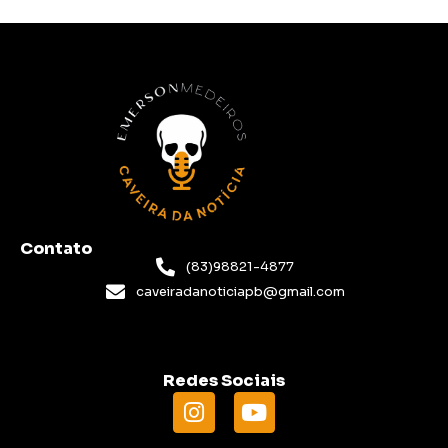
Contato
(83)98821-4877
caveiradanoticiapb@gmail.com
Redes Sociais