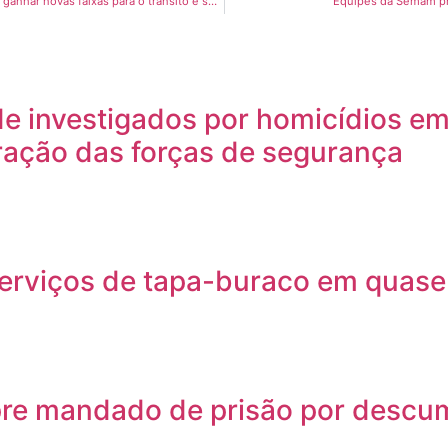
Cícero Lucena assina ordem de serviço para Avenida Hilton Souto Maior ganhar novas faixas para o trânsito e se tornar um Parque Linear
Equipes da Semam pr
e investigados por homicídios em 
gração das forças de segurança
serviços de tapa-buraco em quase 
pre mandado de prisão por descu