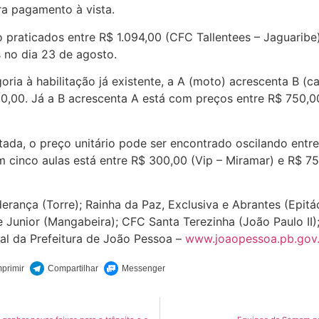
ra pagamento à vista.
 praticados entre R$ 1.094,00 (CFC Tallentees – Jaguaribe)
s no dia 23 de agosto.
ia à habilitação já existente, a A (moto) acrescenta B (ca
0,00. Já a B acrescenta A está com preços entre R$ 750,00 
itada, o preço unitário pode ser encontrado oscilando ent
m cinco aulas está entre R$ 300,00 (Vip – Miramar) e R$ 75
iderança (Torre); Rainha da Paz, Exclusiva e Abrantes (Epit
r e Junior (Mangabeira); CFC Santa Terezinha (João Paulo I
tal da Prefeitura de João Pessoa –
www.joaopessoa.pb.gov.