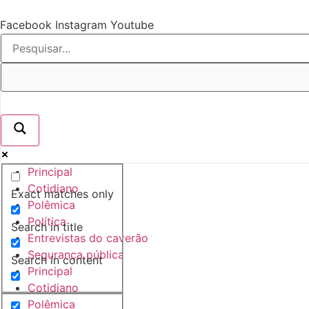
Ir
para
Facebook
Instagram
Youtube
o
conteúdo
Principal
Cotidiano
Exact matches only
Polêmica
Política
Search in title
Entrevistas do caverão
Segurança pública
Search in content
Principal
Cotidiano
Polêmica