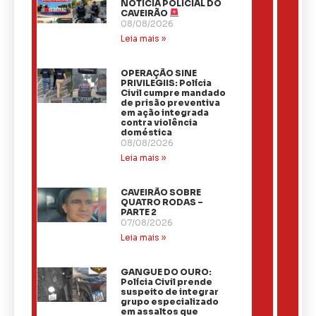
NOTÍCIA POLICIAL DO
CAVEIRÃO
08/08/2026
Leia mais »
OPERAÇÃO SINE
PRIVILEGIIS: Polícia
Civil cumpre mandado
de prisão preventiva
em ação integrada
contra violência
doméstica
08/08/2026
Leia mais »
CAVEIRÃO SOBRE
QUATRO RODAS –
PARTE 2
07/08/2026
Leia mais »
GANGUE DO OURO:
Polícia Civil prende
suspeito de integrar
grupo especializado
em assaltos que