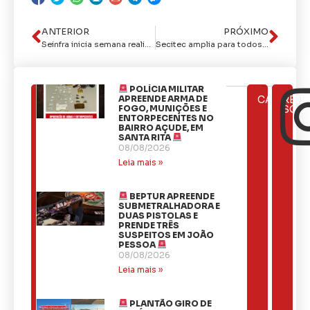
ANTERIOR
PRÓXIMO
Seinfra inicia semana realizando serviços de tapa-buraco, galerias e iluminação pública
Secitec amplia para todos os profissionais de Educação inscrição do curso ‘Professor 5.0 – Liderando a Educação na Era Digital’
POLÍCIA MILITAR
ÚLTIMAS
APREENDE ARMA DE
CATEGOR
REDE
NOTÍCIAS
FOGO, MUNIÇÕES E
SOCI
ENTORPECENTES NO
BAIRRO AÇUDE, EM
SANTA RITA
08/08/2026
Leia mais »
BEPTUR APREENDE
SUBMETRALHADORA E
DUAS PISTOLAS E
PRENDE TRÊS
SUSPEITOS EM JOÃO
PESSOA
08/08/2026
Leia mais »
PLANTÃO GIRO DE