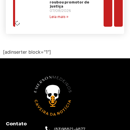
roubou promotor de
justiça
07/08/2026
Leia mais »
[adinserter block="1"]
Contato
(83)98821-4877