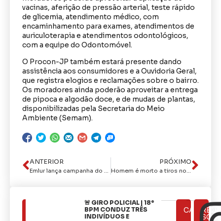
vacinas, aferição de pressão arterial, teste rápido
de glicemia, atendimento médico, com
encaminhamento para exames, atendimentos de
auriculoterapia e atendimentos odontológicos,
com a equipe do Odontomóvel.
O Procon-JP também estará presente dando
assistência aos consumidores e a Ouvidoria Geral,
que registra elogios e reclamações sobre o bairro.
Os moradores ainda poderão aproveitar a entrega
de pipoca e algodão doce, e de mudas de plantas,
disponibilizadas pela Secretaria do Meio
Ambiente (Semam).
ANTERIOR
PRÓXIMO
Emlur lança campanha do Setembro Amarelo para promover proteção à vida
Homem é morto a tiros no dia de seu aniversário no mirante da praia de Tambaba
🚨 GIRO POLICIAL | 18º
ÚLTIMAS
BPM CONDUZ TRÊS
CATEGOR
REDE
NOTÍCIAS
INDIVÍDUOS E
SOCI