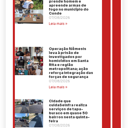
prende homem e
apreende armas de
fogo no município do
Conde
07/08/2026
Leia mais »
Operação Nêmesis
leva à prisão de
investigados por
homicídios em Santa
Rita e região
metropolitana; ação
reforça integração das
forças de segurança
07/08/2026
Leia mais »
Cidade que
cuidaSeinfra realiza
serviços de tapa-
buraco em quase 50
bairros nesta quinta-
feira
07/08/2026