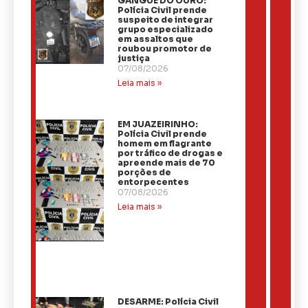
GANGUE DO OURO:
Polícia Civil prende
suspeito de integrar
grupo especializado
em assaltos que
roubou promotor de
justiça
07/08/2026
Leia mais »
EM JUAZEIRINHO:
Polícia Civil prende
homem em flagrante
por tráfico de drogas e
apreende mais de 70
porções de
entorpecentes
07/08/2026
Leia mais »
DESARME: Polícia Civil