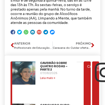
Emlur é de segunda a quinta-feira, das 8h às 12h e
das 13h às 17h. Às sextas-feiras, o serviço é
prestado apenas pela manhã. No turno da tarde,
ocorre a reunião do grupo de Alcoólicos
Anônimos (AA), Limpando a Mente, que também
atende as pessoas da comunidade.
ANTERIOR
PRÓXIMO
Profissionais de Educação Física desempenham papel fundamental para prevenção e promoção da saúde
Caravana do Cuidar oferta diversos serviços para os moradores da Comunidade Laranjeiras
CAVEIRÃO SOBRE
ÚLTIMAS
QUATRO RODAS –
CATEGOR
REDE
NOTÍCIAS
PARTE 2
SOCI
07/08/2026
Leia mais »