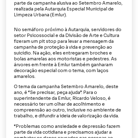
parte da campanha alusiva ao Setembro Amarelo,
realizada pela Autarquia Especial Municipal de
Limpeza Urbana (Emlur).
No semáforo próximo à Autarquia, servidores do
setor Psicossocial e da Divisão de Arte e Cultura
fizeram um pit stop para levar a mensagem da
campanha de proteção à vida e prevenção ao
suicídio. Na ação, eles entregaram broches e
bolas amarelas aos motoristas e pedestres. As
árvores em frente à Emlur também ganharam
decoração especial com o tema, com laços
amarelos.
O tema da campanha Setembro Amarelo, deste
ano, é “Se precisar, peça ajuda”. Para o
superintendente da Emlur, Ricardo Veloso, é
necessário ter um olhar de acolhimento e
compreensão ao outro, inclusive no ambiente de
trabalho, e difundir a ideia de valorização da vida.
“Problemas como ansiedade e depressão fazem
parte da vida cotidiana e precisamos ajudar a
combater os danos causados nas pessoas ao