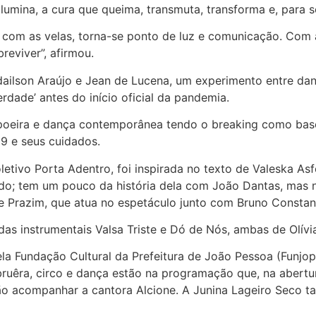
ilumina, a cura que queima, transmuta, transforma e, para 
 com as velas, torna-se ponto de luz e comunicação. Com 
eviver”, afirmou.
Adailson Araújo e Jean de Lucena, um experimento entre da
dade’ antes do início oficial da pandemia.
eira e dança contemporânea tendo o breaking como base. O
9 e seus cuidados.
oletivo Porta Adentro, foi inspirada no texto de Valeska As
o; tem um pouco da história dela com João Dantas, mas 
te Prazim, que atua no espetáculo junto com Bruno Constan
das instrumentais Valsa Triste e Dó de Nós, ambas de Olívi
la Fundação Cultural da Prefeitura de João Pessoa (Funjope
abruêra, circo e dança estão na programação que, na abert
vão acompanhar a cantora Alcione. A Junina Lageiro Seco ta