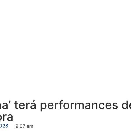
a’ terá performances de
ora
2023
9:07 am