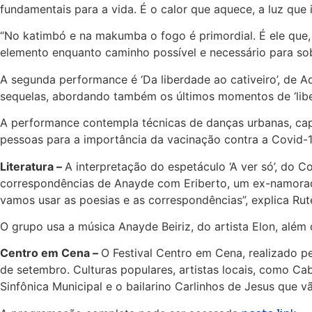
fundamentais para a vida. É o calor que aquece, a luz que 
“No katimbó e na makumba o fogo é primordial. É ele que,
elemento enquanto caminho possível e necessário para sobr
A segunda performance é ‘Da liberdade ao cativeiro’, de 
sequelas, abordando também os últimos momentos de ‘liber
A performance contempla técnicas de danças urbanas, capo
pessoas para a importância da vacinação contra a Covid-1
Literatura –
A interpretação do espetáculo ‘A ver só’, do C
correspondências de Anayde com Eriberto, um ex-namorad
vamos usar as poesias e as correspondências”, explica Ru
O grupo usa a música Anayde Beiriz, do artista Elon, além 
Centro em Cena –
O Festival Centro em Cena, realizado pe
de setembro. Culturas populares, artistas locais, como C
Sinfônica Municipal e o bailarino Carlinhos de Jesus que 