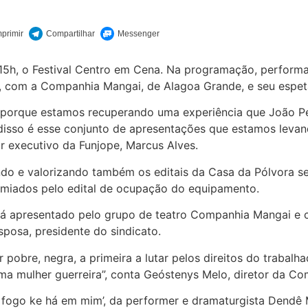
 15h, o Festival Centro em Cena. Na programação, performan
 com a Companhia Mangai, de Alagoa Grande, e seu espetác
 porque estamos recuperando uma experiência que João P
isso é esse conjunto de apresentações que estamos levan
r executivo da Funjope, Marcus Alves.
ando e valorizando também os editais da Casa da Pólvora s
emiados pelo edital de ocupação do equipamento.
erá apresentado pelo grupo de teatro Companhia Mangai e co
posa, presidente do sindicato.
bre, negra, a primeira a lutar pelos direitos do trabalhad
ma mulher guerreira”, conta Geóstenys Melo, diretor da C
 fogo ke há em mim’, da performer e dramaturgista Dendê 