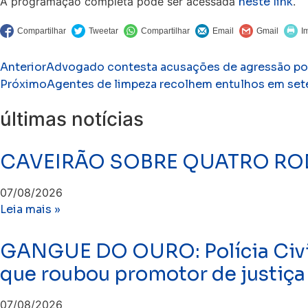
A programação completa pode ser acessada
neste link
.
Anterior
Advogado contesta acusações de agressão po
Próximo
Agentes de limpeza recolhem entulhos em sete 
últimas notícias
CAVEIRÃO SOBRE QUATRO ROD
07/08/2026
Leia mais »
GANGUE DO OURO: Polícia Civil 
que roubou promotor de justiça
07/08/2026