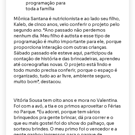
Mônica Santana é nutricionista e ao lado seu filho,
Kaleb, de cinco anos, veio conferir o projeto pelo
segundo ano. “Ano passado não perdemos
nenhum dia. Meu filho é autista e esse tipo de
programação é muito importante para ele, porque
proporciona interação com outras crianças.
Sábado passado ele esteve aqui, participou da
contação de história e das brincadeiras, aprendeu
até coreografias novas. O projeto está lindo e
todo mundo precisa conferir, porque o espaço é
organizado, tudo ao ar livre, ambiente seguro,
muito bom”, destacou.
Vitória Sousa tem oito anos e mora no Valentina.
Foi com a avó, a tia e os primos aproveitar o Férias
no Parque. “Eu adorei, porque tem vários
brinquedos pra gente brincar, dá pra correr e o
que eu mais gostei foi do show do palhaço, que
sorteou brindes. O meu primo foi o vencedor e a
gente ganhou ingressos para o parque de