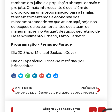
também em julho e a população abraçou demais o
projeto. O mais interessante é que, além de
proporcionar uma programação para a família,
também fomentamos a economia dos
microempreendedores que atuam aqui, seja nos
quiosques ou os comerciantes que atuam de
maneira móvel no Parque”, destacou secretário de
Desenvolvimento Urbano, Fábio Carneiro.
Programação – Férias no Parque
Dia 20 Show: Michael Jackson Cover
Dia 27 Espetáculo: Troca-se histórias por
brincadeiras
ANTERIOR
PRÓXIMO
Centro de Diagnóstico por Imagem do Hospital Santa Isabel fecha 2023 com mais de 15 mil exames realizados
Prefeitura de João Pessoa oferece serviços de saúde e assistência social para pessoas em situação de rua
Cícero Lucena levanta