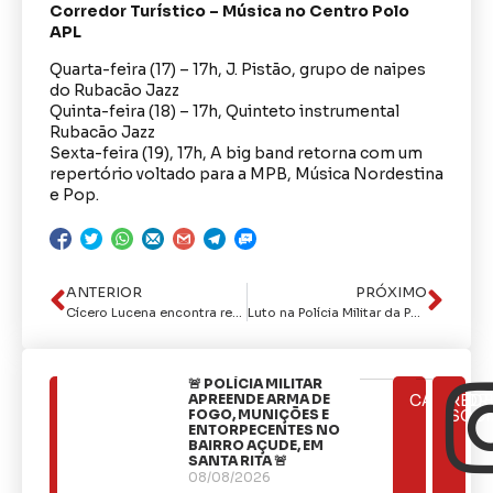
Corredor Turístico – Música no Centro Polo
APL
Quarta-feira (17) – 17h, J. Pistão, grupo de naipes
do Rubacão Jazz
Quinta-feira (18) – 17h, Quinteto instrumental
Rubacão Jazz
Sexta-feira (19), 17h, A big band retorna com um
repertório voltado para a MPB, Música Nordestina
e Pop.
ANTERIOR
PRÓXIMO
Cícero Lucena encontra representantes da Cidade da Imagem e projeta parceria para criação de polo audiovisual em João Pessoa
Luto na Polícia Militar da Paraíba: Cabo Wagner Dantas Cavalcante
🚨 POLÍCIA MILITAR
ÚLTIMAS
APREENDE ARMA DE
CATEGOR
REDE
NOTÍCIAS
FOGO, MUNIÇÕES E
SOCI
ENTORPECENTES NO
BAIRRO AÇUDE, EM
SANTA RITA 🚨
08/08/2026