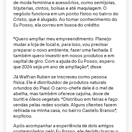
de moda feminina e acessórios, como semijoias,
bijuterias, cintos, bolsas e até maquiagem. O
negócio funciona em um ponto físico no bairro do
Cristo, que é alugado. Ao tomar conhecimento do
Eu Posso, ela correu em busca do crédito.
“Quero ampliar meu empreendimento. Planejo
mudar a loja de local e, para isso, vou precisar
preparar o novo ambiente, fazer uma fachada. E
também quero investir em novos produtos e em
capital de giro. Com a ajuda do Eu Posso, espero
que 2024 seja um ano de ampliação”, disse.
Já Walfran Ruben se inscreveu como pessoa
física. Ele é distribuidor de produtos naturais
oriundos do Piauí. O carro-chefe dele é o mel de
abelha, mas também oferece cajuína, doce de
buriti e óleos vegetais. “Distribuo em feiras e faço
vendas pelas redes sociais. Alguns clientes fazem
retirada na minha casa, no bairro Castelo Branco”,
explicou.
Após acompanhar a experiência de dois amigos
contemplados pelo Eu Posso, ele decidiu buscar o