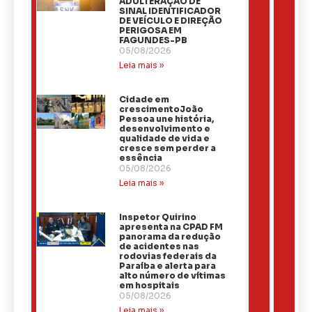
ADULTERAÇÃO DE
SINAL IDENTIFICADOR
DE VEÍCULO E DIREÇÃO
PERIGOSA EM
FAGUNDES-PB
05/08/2026
Leia mais »
Cidade em
crescimentoJoão
Pessoa une história,
desenvolvimento e
qualidade de vida e
cresce sem perder a
essência
05/08/2026
Leia mais »
Inspetor Quirino
apresenta na CPAD FM
panorama da redução
de acidentes nas
rodovias federais da
Paraíba e alerta para
alto número de vítimas
em hospitais
05/08/2026
Leia mais »