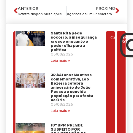
ANTERIOR
PRÓXIMO
Seinfra disponibiliza aplicativo para a população solicitar demandas de manutenção
Agentes da Emlur coletam resíduos diversificados em 10 localidades
Santa Rita pede
ÚLTIMAS
socorro: a insegurança
CATEGOR
REDE
NOTÍCIAS
cresce enquanto o
SOCI
poder olha para a
política
05/08/2026
Leia mais »
JP 441 anosNa missa
comemorativa, Leo
Bezerra celebra
aniversário de João
Pessoa e convida
população para festa
na Orla
05/08/2026
Leia mais »
18º BPM PRENDE
SUSPEITO POR