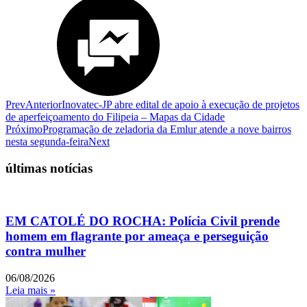
Prev
Anterior
Inovatec-JP abre edital de apoio à execução de projetos
de aperfeiçoamento do Filipeia – Mapas da Cidade
Próximo
Programação de zeladoria da Emlur atende a nove bairros
nesta segunda-feira
Next
últimas notícias
EM CATOLÉ DO ROCHA: Polícia Civil prende
homem em flagrante por ameaça e perseguição
contra mulher
06/08/2026
Leia mais »