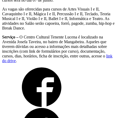
cursos será no dia 07 de junho.
As vagas são oferecidas para cursos de Artes Visuais I e II,
Cavaquinho I e II, Mágica I e II, Percussão I e II, Teclado, Teoria
Musical I e II, Violão I e II, Ballet I e II, Informática e Teatro. As
atividades no Salão serão capoeira, forró, pagode, zumba, hip-hop e
Break Dance.
Serviço –
O Centro Cultural Tenente Lucena é localizado na
Avenida Josefa Taveira, no bairro de Mangabeira. Aqueles que
tiverem dúvidas ou acesso a informações mais detalhadas sobre
inscrições (com link de formulários por curso), documentação,
cursos, dias, horários, ficha de inscrição, entre outras, acesse o
link
do drive
.