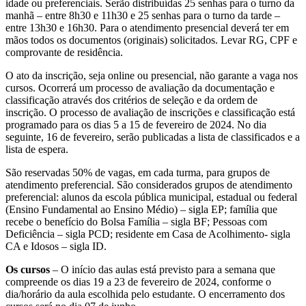
idade ou preferenciais. Serão distribuídas 25 senhas para o turno da
manhã – entre 8h30 e 11h30 e 25 senhas para o turno da tarde –
entre 13h30 e 16h30. Para o atendimento presencial deverá ter em
mãos todos os documentos (originais) solicitados. Levar RG, CPF e
comprovante de residência.
O ato da inscrição, seja online ou presencial, não garante a vaga nos
cursos. Ocorrerá um processo de avaliação da documentação e
classificação através dos critérios de seleção e da ordem de
inscrição. O processo de avaliação de inscrições e classificação está
programado para os dias 5 a 15 de fevereiro de 2024. No dia
seguinte, 16 de fevereiro, serão publicadas a lista de classificados e a
lista de espera.
São reservadas 50% de vagas, em cada turma, para grupos de
atendimento preferencial. São considerados grupos de atendimento
preferencial: alunos da escola pública municipal, estadual ou federal
(Ensino Fundamental ao Ensino Médio) – sigla EP; família que
recebe o benefício do Bolsa Família – sigla BF; Pessoas com
Deficiência – sigla PCD; residente em Casa de Acolhimento- sigla
CA e Idosos – sigla ID.
Os cursos
– O início das aulas está previsto para a semana que
compreende os dias 19 a 23 de fevereiro de 2024, conforme o
dia/horário da aula escolhida pelo estudante. O encerramento dos