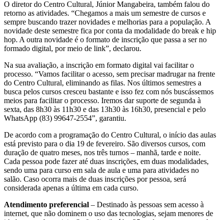
O diretor do Centro Cultural, Júnior Mangabeira, também falou do
retorno as atividades. “Chegamos a mais um semestre de cursos e
sempre buscando trazer novidades e melhorias para a população. A
novidade deste semestre fica por conta da modalidade do break e hip
hop. A outra novidade é o formato de inscrição que passa a ser no
formado digital, por meio de link”, declarou.
Na sua avaliação, a inscrição em formato digital vai facilitar o
processo. “Vamos facilitar o acesso, sem precisar madrugar na frente
do Centro Cultural, eliminando as filas. Nos últimos semestres a
busca pelos cursos cresceu bastante e isso fez com nós buscássemos
meios para facilitar o processo. Iremos dar suporte de segunda à
sexta, das 8h30 às 11h30 e das 13h30 às 16h30, presencial e pelo
WhatsApp (83) 99647-2554”, garantiu.
De acordo com a programação do Centro Cultural, o início das aulas
está previsto para o dia 19 de fevereiro. São diversos cursos, com
duração de quatro meses, nos três turnos – manhã, tarde e noite.
Cada pessoa pode fazer até duas inscrições, em duas modalidades,
sendo uma para curso em sala de aula e uma para atividades no
salão. Caso ocorra mais de duas inscrições por pessoa, será
considerada apenas a última em cada curso.
Atendimento preferencial
– Destinado às pessoas sem acesso à
internet, que não dominem o uso das tecnologias, sejam menores de