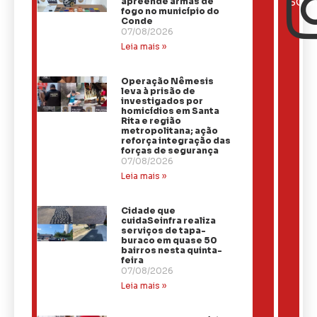
NOTÍCIAS
apreende armas de
SOCI
fogo no município do
Conde
07/08/2026
Leia mais »
Operação Nêmesis
leva à prisão de
investigados por
homicídios em Santa
Rita e região
metropolitana; ação
reforça integração das
forças de segurança
07/08/2026
Leia mais »
Cidade que
cuidaSeinfra realiza
serviços de tapa-
buraco em quase 50
bairros nesta quinta-
feira
07/08/2026
Leia mais »