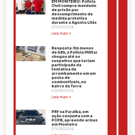
EM MONTEIRO: Polícia
Civil cumpre mandado
de prisão por
descumprimento de
medida protetiva
durante o Agosto Lilás
07/08/2026
Leia mais »
Resposta: Em menos
de 48h, a Polícia Militar
chegou até os
suspeitos que teriam
participado da
tentativa de
arrombamento em um
posto de
combustíveis, no
bairro da Torre
07/08/2026
Leia mais »
PRF na Paraíba, em
ação conjunta com a
PCPB, apreende armas
em Monteiro
07/08/2026