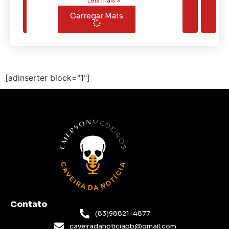
Leia mais »
Carregar Mais
[adinserter block="1"]
Contato
(83)98821-4877
caveiradanoticiapb@gmail.com