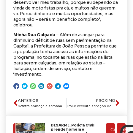
desenvolver meu trabalho, porque eu dependo da
vinda de motoristas pra cá, e muitos não querem
vir. Perco dinheiro e muitas oportunidades, mas
agora não – será um benefício completo”,
celebrou.
Minha Rua Calçada
– Além de avançar para
diminuir o déficit de ruas sem pavimentação na
Capital, a Prefeitura de João Pessoa permite que
a população tenha acesso as informações do
programa, no tocante as ruas que estão na lista
para serem calçadas, em relação ao status –
licitação, ordem de serviço, contato e
investimento.
ANTERIOR
PRÓXIMO
Seinfra começa a semana realizando manutenção na iluminação pública e na rede de galerias
Emlur executa serviços de roçagem e capinação em cemitérios públicos nesta segunda-feira
DESARME: Polícia Civil
ÚLTIMAS
prende homem e
CATEGOR
REDE