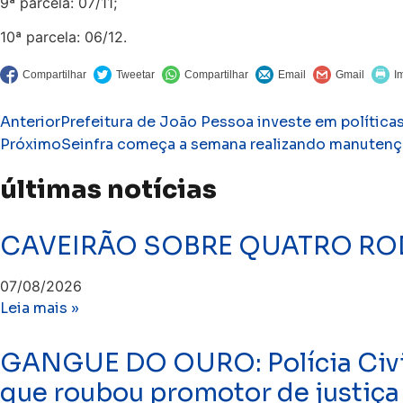
9ª parcela: 07/11;
10ª parcela: 06/12.
Anterior
Prefeitura de João Pessoa investe em política
Próximo
Seinfra começa a semana realizando manutenção
últimas notícias
CAVEIRÃO SOBRE QUATRO ROD
07/08/2026
Leia mais »
GANGUE DO OURO: Polícia Civil 
que roubou promotor de justiça