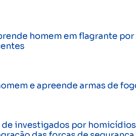
prende homem em flagrante por 
centes
 homem e apreende armas de fog
 de investigados por homicídios
egração das forças de segurança