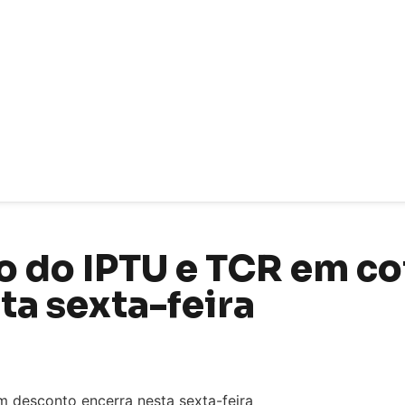
 do IPTU e TCR em co
ta sexta-feira