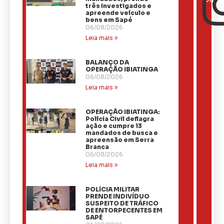
três investigados e
apreende veículo e
bens em Sapé
06/08/2026
Leia mais »
BALANÇO DA
OPERAÇÃO IBIATINGA
06/08/2026
Leia mais »
OPERAÇÃO IBIATINGA:
Polícia Civil deflagra
ação e cumpre 13
mandados de busca e
apreensão em Serra
Branca
06/08/2026
Leia mais »
​POLÍCIA MILITAR
PRENDE INDIVÍDUO
SUSPEITO DE TRÁFICO
DE ENTORPECENTES EM
SAPÉ