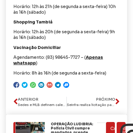
Horário: 12h às 21h (de segunda a sexta-feira) 10h
às 16h (sábado)
Shopping Tambiá
Horário: 12h às 20h (de segunda a sexta-feira) 9h
às 16h (sábado)
Vacinação Domiciliar
Agendamento: (83) 98645-7727 – (
Apenas
whatsapp
)
Horário: 8h às 16h (de segunda a sexta-feira)
ANTERIOR
PRÓXIMO
Sedes e MLB definem calendário de ações em comunidades de João Pessoa no mês de março
Seinfra realiza licitação para segunda etapa da obra do Parque da Cidade
OPERAÇÃO LUDIBRIA:
ÚLTIMAS
Polícia Civil cumpre
CATEGOR
REDE
NOTÍCIAS
mandados, prende
SOCI