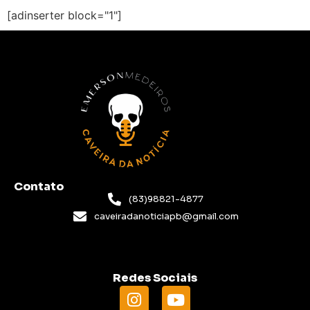
[adinserter block="1"]
Contato
(83)98821-4877
caveiradanoticiapb@gmail.com
Redes Sociais