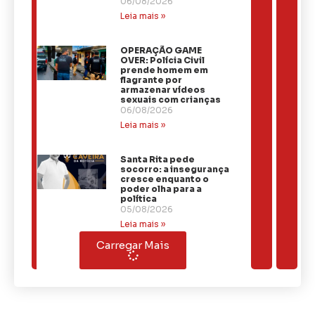
06/08/2026
Leia mais »
OPERAÇÃO GAME
OVER: Polícia Civil
prende homem em
flagrante por
armazenar vídeos
sexuais com crianças
06/08/2026
Leia mais »
Santa Rita pede
socorro: a insegurança
cresce enquanto o
poder olha para a
política
05/08/2026
Leia mais »
Carregar Mais