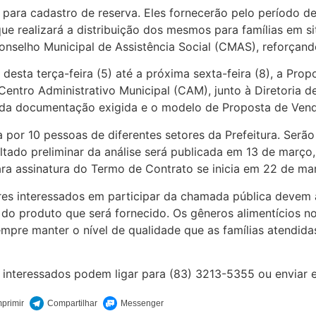
15 para cadastro de reserva. Eles fornecerão pelo período 
ue realizará a distribuição dos mesmos para famílias em s
selho Municipal de Assistência Social (CMAS), reforçando 
 desta terça-feira (5) até a próxima sexta-feira (8), a Pr
Centro Administrativo Municipal (CAM), junto à Diretoria d
eta da documentação exigida e o modelo de Proposta de Ve
 por 10 pessoas de diferentes setores da Prefeitura. Serã
ado preliminar da análise será publicada em 13 de março, 
ra assinatura do Termo de Contrato se inicia em 22 de m
res interessados em participar da chamada pública devem a
do produto que será fornecido. Os gêneros alimentícios 
mpre manter o nível de qualidade que as famílias atendid
s interessados podem ligar para (83) 3213-5355 ou envia