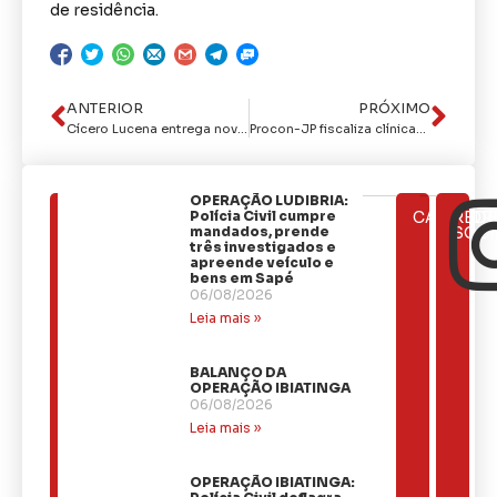
de residência.
ANTERIOR
PRÓXIMO
Cícero Lucena entrega novos blocos cirúrgicos no Complexo Hospitalar de Mangabeira e Hospital do Valentina e reforça compromisso de zerar fila de espera
Procon-JP fiscaliza clínicas de estética e salões de beleza dentro da Operação Dia da Mulher
OPERAÇÃO LUDIBRIA:
ÚLTIMAS
Polícia Civil cumpre
CATEGOR
REDE
NOTÍCIAS
mandados, prende
SOCI
três investigados e
apreende veículo e
bens em Sapé
06/08/2026
Leia mais »
BALANÇO DA
OPERAÇÃO IBIATINGA
06/08/2026
Leia mais »
OPERAÇÃO IBIATINGA: