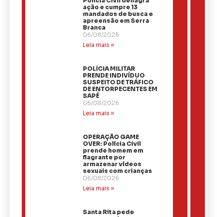
Polícia Civil deflagra
ação e cumpre 13
mandados de busca e
apreensão em Serra
Branca
06/08/2026
Leia mais »
​POLÍCIA MILITAR
PRENDE INDIVÍDUO
SUSPEITO DE TRÁFICO
DE ENTORPECENTES EM
SAPÉ
06/08/2026
Leia mais »
OPERAÇÃO GAME
OVER: Polícia Civil
prende homem em
flagrante por
armazenar vídeos
sexuais com crianças
06/08/2026
Leia mais »
Santa Rita pede