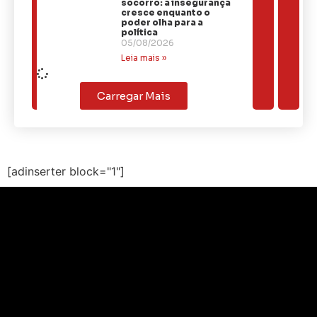
socorro: a insegurança
cresce enquanto o
poder olha para a
política
05/08/2026
Leia mais »
Carregar Mais
[adinserter block="1"]