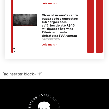
Leia mais »
Cícero Lucena levanta
pauta sobre supostos
134 cargos com
salários de até R$ 15
mil ligados à família
Ribeiro durante
debate na TV Arapuan
09/08/2026
Leia mais »
[adinserter block="1"]