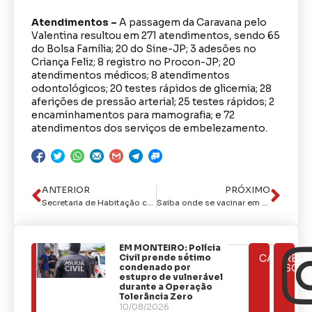
Atendimentos –
A passagem da Caravana pelo
Valentina resultou em 271 atendimentos, sendo 65
do Bolsa Família; 20 do Sine-JP; 3 adesões no
Criança Feliz; 8 registro no Procon-JP; 20
atendimentos médicos; 8 atendimentos
odontológicos; 20 testes rápidos de glicemia; 28
aferições de pressão arterial; 25 testes rápidos; 2
encaminhamentos para mamografia; e 72
atendimentos dos serviços de embelezamento.
ANTERIOR
PRÓXIMO
Secretaria de Habitação celebra Dia da Mulher com café da manhã para as servidoras
Saiba onde se vacinar em João Pessoa contra a Covid-19, dengue e outras doenças
EM MONTEIRO: Polícia
ÚLTIMAS
Civil prende sétimo
CATEGOR
REDE
NOTÍCIAS
condenado por
SOCI
estupro de vulnerável
durante a Operação
Tolerância Zero
10/08/2026