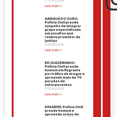
07/08/2026
Leia mais »
GANGUE DO OURO:
Polícia Civil prende
suspeito de integrar
grupo especializado
em assaltos que
roubou promotor de
justiça
07/08/2026
Leia mais »
EM JUAZEIRINHO:
Polícia Civil prende
homem em flagrante
por tráfico de drogas e
apreende mais de 70
porções de
entorpecentes
07/08/2026
Leia mais »
DESARME: Polícia Civil
prende homem e
apreende armas de