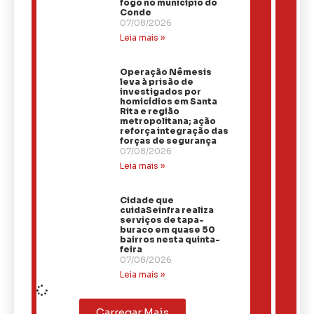
fogo no município do
Conde
07/08/2026
Leia mais »
Operação Nêmesis
leva à prisão de
investigados por
homicídios em Santa
Rita e região
metropolitana; ação
reforça integração das
forças de segurança
07/08/2026
Leia mais »
Cidade que
cuidaSeinfra realiza
serviços de tapa-
buraco em quase 50
bairros nesta quinta-
feira
07/08/2026
Leia mais »
Carregar Mais