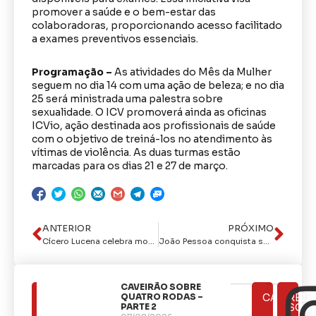
promover a saúde e o bem-estar das
colaboradoras, proporcionando acesso facilitado
a exames preventivos essenciais.
Programação –
As atividades do Mês da Mulher
seguem no dia 14 com uma ação de beleza; e no dia
25 será ministrada uma palestra sobre
sexualidade. O ICV promoverá ainda as oficinas
ICVio, ação destinada aos profissionais de saúde
com o objetivo de treiná-los no atendimento às
vítimas de violência. As duas turmas estão
marcadas para os dias 21 e 27 de março.
ANTERIOR
PRÓXIMO
Cícero Lucena celebra modernização do Aeroporto Castro Pinto e projeta João Pessoa na rota de voos internacionais
João Pessoa conquista selo de ‘Cidades Árvores do Mundo’ pela 3ª vez com meta de plantar 500 mil mudas até 2030
CAVEIRÃO SOBRE
ÚLTIMAS
QUATRO RODAS –
CATEGOR
REDE
NOTÍCIAS
PARTE 2
SOCI