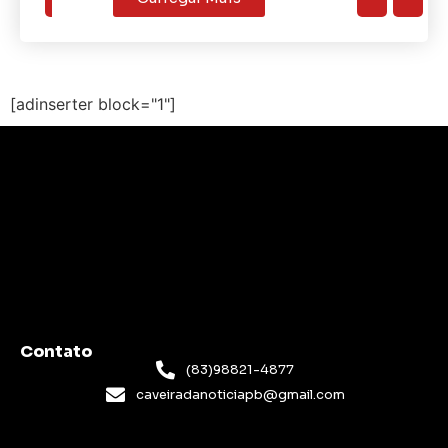
[adinserter block="1"]
Contato
(83)98821-4877
caveiradanoticiapb@gmail.com