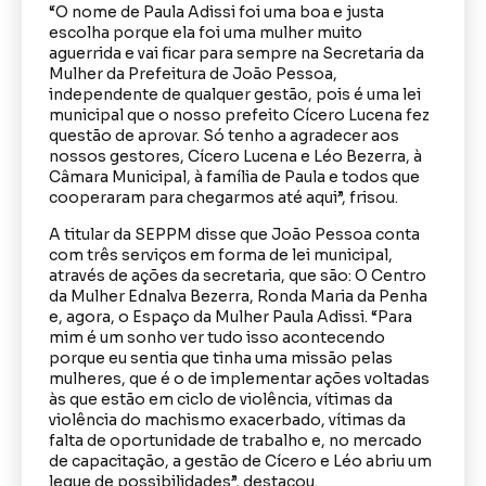
“O nome de Paula Adissi foi uma boa e justa
escolha porque ela foi uma mulher muito
aguerrida e vai ficar para sempre na Secretaria da
Mulher da Prefeitura de João Pessoa,
independente de qualquer gestão, pois é uma lei
municipal que o nosso prefeito Cícero Lucena fez
questão de aprovar. Só tenho a agradecer aos
nossos gestores, Cícero Lucena e Léo Bezerra, à
Câmara Municipal, à família de Paula e todos que
cooperaram para chegarmos até aqui”, frisou.
A titular da SEPPM disse que João Pessoa conta
com três serviços em forma de lei municipal,
através de ações da secretaria, que são: O Centro
da Mulher Ednalva Bezerra, Ronda Maria da Penha
e, agora, o Espaço da Mulher Paula Adissi. “Para
mim é um sonho ver tudo isso acontecendo
porque eu sentia que tinha uma missão pelas
mulheres, que é o de implementar ações voltadas
às que estão em ciclo de violência, vítimas da
violência do machismo exacerbado, vítimas da
falta de oportunidade de trabalho e, no mercado
de capacitação, a gestão de Cícero e Léo abriu um
leque de possibilidades”, destacou.