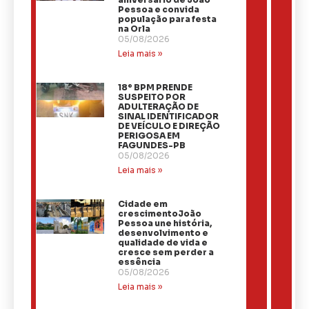
Pessoa e convida
população para festa
na Orla
05/08/2026
Leia mais »
18º BPM PRENDE
SUSPEITO POR
ADULTERAÇÃO DE
SINAL IDENTIFICADOR
DE VEÍCULO E DIREÇÃO
PERIGOSA EM
FAGUNDES-PB
05/08/2026
Leia mais »
Cidade em
crescimentoJoão
Pessoa une história,
desenvolvimento e
qualidade de vida e
cresce sem perder a
essência
05/08/2026
Leia mais »