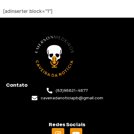
[adinserter block="1"]
Contato
(83)98821-4877
caveiradanoticiapb@gmail.com
Redes Sociais