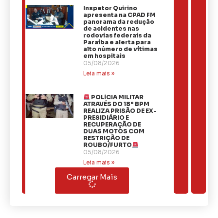
Inspetor Quirino
apresenta na CPAD FM
panorama da redução
de acidentes nas
rodovias federais da
Paraíba e alerta para
alto número de vítimas
em hospitais
05/08/2026
Leia mais »
POLÍCIA MILITAR
ATRAVÉS DO 18º BPM
REALIZA PRISÃO DE EX-
PRESIDIÁRIO E
RECUPERAÇÃO DE
DUAS MOTOS COM
RESTRIÇÃO DE
ROUBO/FURTO
05/08/2026
Leia mais »
Carregar Mais