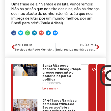
Uma frase dela: “Na vida e na luta, venceremos!
Não há prisão que nos tire das ruas; não há doença
que nos afaste do sonho; não há razão que nos
impeça de lutar por um mundo melhor, por um
Brasil para nós” (Paula Adissi)
ANTERIOR
PRÓXIMO
Serviços da Rede Municipal de Saúde contribuem para mudanças na vida de usuárias
Emlur realiza manhã de serviços de beleza e saúde em homenagem ao Dia Internacional da Mulher
Santa Rita pede
ÚLTIMAS
socorro: a insegurança
CATEGOR
REDE
NOTÍCIAS
cresce enquanto o
SOCI
poder olha para a
política
05/08/2026
Leia mais »
JP 441 anosNa missa
comemorativa, Leo
Bezerra celebra
aniversário de João