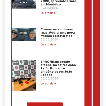
PCPB, apreende armas
em Monteiro
07/08/2026
Leia mais »
31 anos servindo nas
ruas. Agora, uma nova
missão pela Paraíba.
06/08/2026
Leia mais »
BPRONE apreende
arsenal no bairro João
Paulo II durante
diligências em João
Pessoa
06/08/2026
Leia mais »