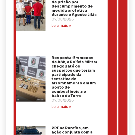
de prisão por
descumprimento de
medida protetiva
durante o Agosto Lilás
07/08/2026
Leia mais »
Resposta: Em menos
de 48h, a Polícia Militar
chegou até os
suspeitos que teriam
participado da
tentativa de
arrombamento em um
posto de
combustíveis, no
bairro da Torre
07/08/2026
Leia mais »
PRF na Paraíba, em
ação conjunta com a