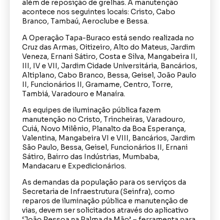
além de reposição de grelhas. A manutenção
acontece nos seguintes locais: Cristo, Cabo
Branco, Tambaú, Aeroclube e Bessa.
A Operação Tapa-Buraco está sendo realizada no
Cruz das Armas, Oitizeiro, Alto do Mateus, Jardim
Veneza, Ernani Sátiro, Costa e Silva, Mangabeira II,
III, IV e VII, Jardim Cidade Universitária, Bancários,
Altiplano, Cabo Branco, Bessa, Geisel, João Paulo
II, Funcionários II, Gramame, Centro, Torre,
Tambiá, Varadouro e Manaíra.
As equipes de iluminação pública fazem
manutenção no Cristo, Trincheiras, Varadouro,
Cuiá, Novo Milênio, Planalto da Boa Esperança,
Valentina, Mangabeira VI e VIII, Bancários, Jardim
São Paulo, Bessa, Geisel, Funcionários II, Ernani
Sátiro, Bairro das Indústrias, Mumbaba,
Mandacaru e Expedicionários.
As demandas da população para os serviços da
Secretaria de Infraestrutura (Seinfra), como
reparos de iluminação pública e manutenção de
vias, devem ser solicitados através do aplicativo
‘João Pessoa na Palma da Mão’ – ferramenta para