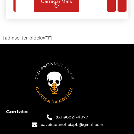
Carregar Mais
[adinserter block="1"]
Contato
(83)98821-4877
caveiradanoticiapb@gmail.com