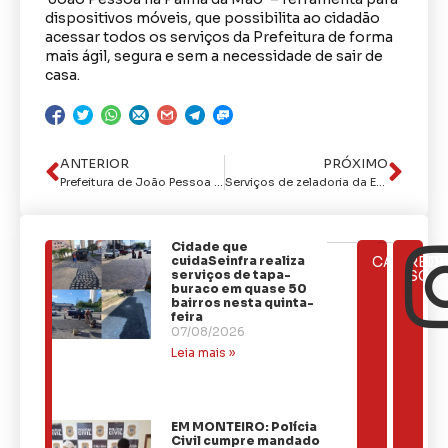
dispositivos móveis, que possibilita ao cidadão
acessar todos os serviços da Prefeitura de forma
mais ágil, segura e sem a necessidade de sair de
casa.
ANTERIOR
PRÓXIMO
Prefeitura de João Pessoa inicia neste sábado o ‘Saúde e Prevenção + Perto de Você’
Serviços de zeladoria da Emlur beneficiam 14 bairros durante a semana
Cidade que
ÚLTIMAS
cuidaSeinfra realiza
CATEGOR
REDE
NOTÍCIAS
serviços de tapa-
SOCI
buraco em quase 50
bairros nesta quinta-
feira
07/08/2026
Leia mais »
EM MONTEIRO: Polícia
Civil cumpre mandado