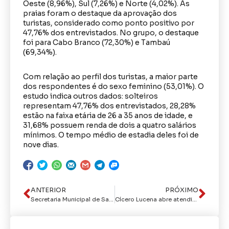
Oeste (8,96%), Sul (7,26%) e Norte (4,02%). As
praias foram o destaque da aprovação dos
turistas, considerado como ponto positivo por
47,76% dos entrevistados. No grupo, o destaque
foi para Cabo Branco (72,30%) e Tambaú
(69,34%).
Com relação ao perfil dos turistas, a maior parte
dos respondentes é do sexo feminino (53,01%). O
estudo indica outros dados: solteiros
representam 47,76% dos entrevistados, 28,28%
estão na faixa etária de 26 a 35 anos de idade, e
31,68% possuem renda de dois a quatro salários
mínimos. O tempo médio de estadia deles foi de
nove dias.
ANTERIOR
PRÓXIMO
Secretaria Municipal de Saúde participa de audiência pública sobre violência obstétrica
Cícero Lucena abre atendimentos da campanha ‘Saúde + Perto’ e destaca importância da prevenção