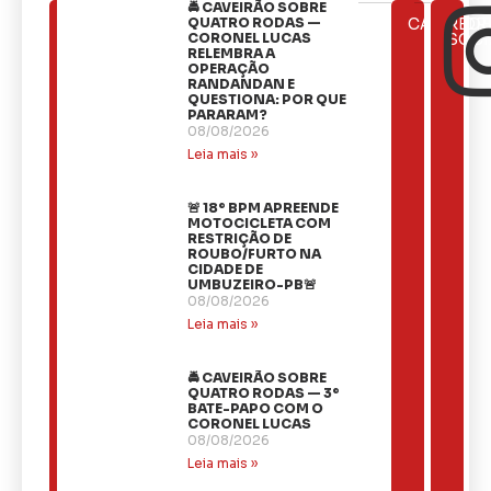
🚔 CAVEIRÃO SOBRE
ÚLTIMAS
QUATRO RODAS —
CATEGOR
REDE
NOTÍCIAS
CORONEL LUCAS
SOCI
RELEMBRA A
OPERAÇÃO
RANDANDAN E
QUESTIONA: POR QUE
PARARAM?
08/08/2026
Leia mais »
🚨 18º BPM APREENDE
MOTOCICLETA COM
RESTRIÇÃO DE
ROUBO/FURTO NA
CIDADE DE
UMBUZEIRO-PB🚨
08/08/2026
Leia mais »
🚔 CAVEIRÃO SOBRE
QUATRO RODAS — 3º
BATE-PAPO COM O
CORONEL LUCAS
08/08/2026
Leia mais »