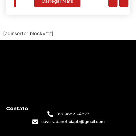
Carregar Mais
[adinserter block="1"]
Contato
(83)98821-4877
caveiradanoticiapb@gmail.com