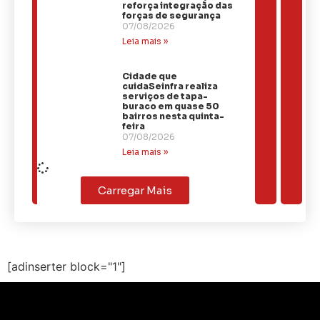
reforça integração das
forças de segurança
07/08/2026
Leia mais »
Cidade que
cuidaSeinfra realiza
serviços de tapa-
buraco em quase 50
bairros nesta quinta-
feira
07/08/2026
Leia mais »
Carregar Mais
[adinserter block="1"]