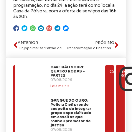
programação, no dia 24, a ação terá como local a
Casa da Pólvora, com a oferta de serviços das 16h
às 20h.
ANTERIOR
PRÓXIMO
Funjope realiza ‘Paixão de Cristo – um musical inclusivo’ com autistas e T21
Transformação e Desafios: A BR-230 e o Legado de Cícero Lucena em João Pessoa
CAVEIRÃO SOBRE
ÚLTIMAS
QUATRO RODAS –
CATEGOR
REDE
NOTÍCIAS
PARTE 2
SOCI
07/08/2026
Leia mais »
GANGUE DO OURO:
Polícia Civil prende
suspeito de integrar
grupo especializado
em assaltos que
roubou promotor de
justiça
07/08/2026