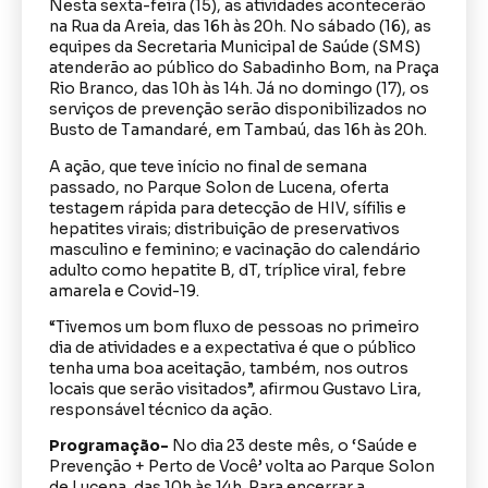
Nesta sexta-feira (15), as atividades acontecerão
na Rua da Areia, das 16h às 20h. No sábado (16), as
equipes da Secretaria Municipal de Saúde (SMS)
atenderão ao público do Sabadinho Bom, na Praça
Rio Branco, das 10h às 14h. Já no domingo (17), os
serviços de prevenção serão disponibilizados no
Busto de Tamandaré, em Tambaú, das 16h às 20h.
A ação, que teve início no final de semana
passado, no Parque Solon de Lucena, oferta
testagem rápida para detecção de HIV, sífilis e
hepatites virais; distribuição de preservativos
masculino e feminino; e vacinação do calendário
adulto como hepatite B, dT, tríplice viral, febre
amarela e Covid-19.
“Tivemos um bom fluxo de pessoas no primeiro
dia de atividades e a expectativa é que o público
tenha uma boa aceitação, também, nos outros
locais que serão visitados”, afirmou Gustavo Lira,
responsável técnico da ação.
Programação-
No dia 23 deste mês, o ‘Saúde e
Prevenção + Perto de Você’ volta ao Parque Solon
de Lucena, das 10h às 14h. Para encerrar a