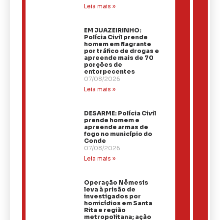
Leia mais »
EM JUAZEIRINHO:
Polícia Civil prende
homem em flagrante
por tráfico de drogas e
apreende mais de 70
porções de
entorpecentes
07/08/2026
Leia mais »
DESARME: Polícia Civil
prende homem e
apreende armas de
fogo no município do
Conde
07/08/2026
Leia mais »
Operação Nêmesis
leva à prisão de
investigados por
homicídios em Santa
Rita e região
metropolitana; ação