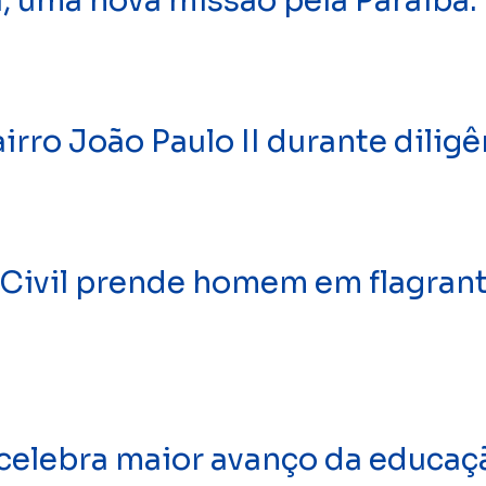
a, uma nova missão pela Paraíba.
rro João Paulo II durante dilig
ivil prende homem em flagrant
 celebra maior avanço da educaç