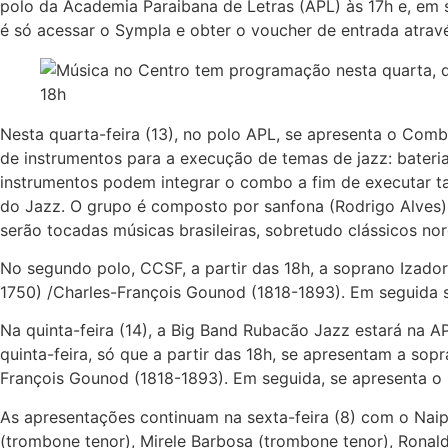
polo da Academia Paraibana de Letras (APL) às 17h e, em s
é só acessar o Sympla e obter o voucher de entrada atravé
Nesta quarta-feira (13), no polo APL, se apresenta o Co
de instrumentos para a execução de temas de jazz: bateria
instrumentos podem integrar o combo a fim de executar tan
do Jazz. O grupo é composto por sanfona (Rodrigo Alves), g
serão tocadas músicas brasileiras, sobretudo clássicos nor
No segundo polo, CCSF, a partir das 18h, a soprano Izado
1750) /Charles-François Gounod (1818-1893). Em seguida 
Na quinta-feira (14), a Big Band Rubacão Jazz estará na 
quinta-feira, só que a partir das 18h, se apresentam a sop
François Gounod (1818-1893). Em seguida, se apresenta o
As apresentações continuam na sexta-feira (8) com o Nai
(trombone tenor), Mirele Barbosa (trombone tenor), Ronal