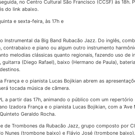
eguida, no Centro Cultural São Francisco (CCSF) às 18h. P
s do link abaixo.
mbo Instrumental da Big Band Rubacão Jazz. Do inglês, c
, contrabaixo e piano ou algum outro instrumento harmônic
to melodias clássicas quanto regionais, fazendo uso de im
uitarra (Diego Rafael), baixo (Hermano de Paula), bateria 
destinos.
ra França e o pianista Lucas Bojikian abrem as apresentaç
será tocada música de câmera.
APL a partir das 17h, animando o público com um repertóri
rano Izadora França e o pianista Lucas Bojikian, com a ‘Av
 Quinteto Geraldo Rocha.
pe de Trombones da Rubacão Jazz, grupo composto por Cla
do Nunes (trombone baixo) e Flávio José (trombone baixo).