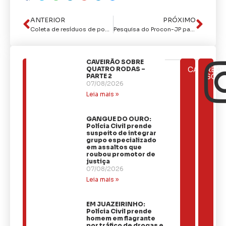
ANTERIOR
PRÓXIMO
Coleta de resíduos de poda de árvores beneficia 22 bairros nesta quinta-feira
Pesquisa do Procon-JP para combustíveis registra litro da gasolina oscilando entre R$ 5,520 e R$ 5,700
CAVEIRÃO SOBRE
ÚLTIMAS
QUATRO RODAS –
CATEGOR
REDE
NOTÍCIAS
PARTE 2
SOCI
07/08/2026
Leia mais »
GANGUE DO OURO:
Polícia Civil prende
suspeito de integrar
grupo especializado
em assaltos que
roubou promotor de
justiça
07/08/2026
Leia mais »
EM JUAZEIRINHO:
Polícia Civil prende
homem em flagrante
por tráfico de drogas e