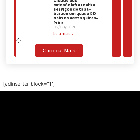
Cidade que
cuidaSeinfra realiza
serviços de tapa-
buraco em quase 50
bairros nesta quinta-
feira
07/08/2026
Leia mais »
Carregar Mais
[adinserter block="1"]