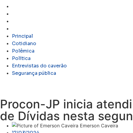
Polêmica
Política
Entrevistas do caverão
Segurança pública
Principal
Cotidiano
Polêmica
Política
Entrevistas do caverão
Segurança pública
Procon-JP inicia atend
de Dívidas nesta segun
Emerson Caveira
17/03/2024