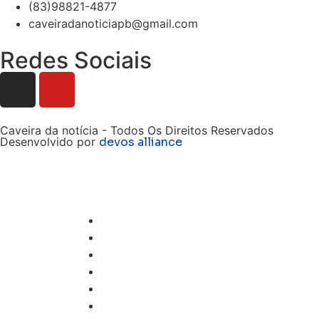
(83)98821-4877
caveiradanoticiapb@gmail.com
Redes Sociais
Caveira da notícia - Todos Os Direitos Reservados
Desenvolvido por
devos alliance
Geral
Política
Policial
Utilidade Pública
Infraestrutura
Segurança pública