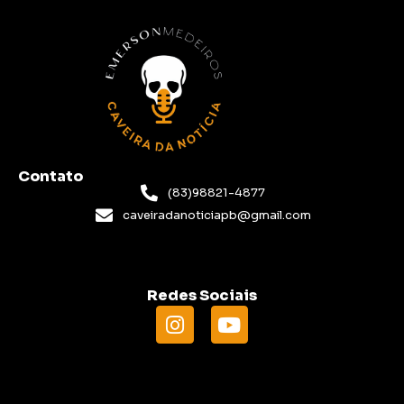
Contato
(83)98821-4877
caveiradanoticiapb@gmail.com
Redes Sociais