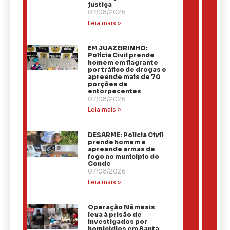
justiça
07/08/2026
Leia mais »
EM JUAZEIRINHO:
Polícia Civil prende
homem em flagrante
por tráfico de drogas e
apreende mais de 70
porções de
entorpecentes
07/08/2026
Leia mais »
DESARME: Polícia Civil
prende homem e
apreende armas de
fogo no município do
Conde
07/08/2026
Leia mais »
Operação Nêmesis
leva à prisão de
investigados por
homicídios em Santa