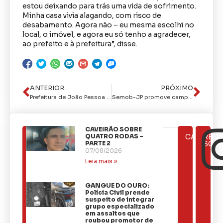
estou deixando para trás uma vida de sofrimento.
Minha casa vivia alagando, com risco de
desabamento. Agora não – eu mesma escolhi no
local, o imóvel, e agora eu só tenho a agradecer,
ao prefeito e à prefeitura”, disse.
ANTERIOR
PRÓXIMO
Prefeitura de João Pessoa alerta sobre esquema vacinal contra Covid-19
Semob-JP promove campanha para incentivar a doação de sangue no Hemocentro da Paraíba
CAVEIRÃO SOBRE
ÚLTIMAS
QUATRO RODAS –
CATEGOR
REDE
NOTÍCIAS
PARTE 2
SOCI
07/08/2026
Leia mais »
GANGUE DO OURO:
Polícia Civil prende
suspeito de integrar
grupo especializado
em assaltos que
roubou promotor de