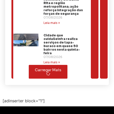
Rita e região
metropolitana; ação
reforça integração das
forças de segurança
07/08/2026
Leia mais »
Cidade que
cuidaSeinfra realiza
serviços de tapa-
buraco em quase 50
bairros nesta quinta-
feira
07/08/2026
Leia mais »
Carregar Mais
[adinserter block="1"]