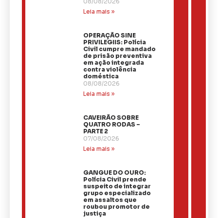
08/08/2026
Leia mais »
OPERAÇÃO SINE
PRIVILEGIIS: Polícia
Civil cumpre mandado
de prisão preventiva
em ação integrada
contra violência
doméstica
08/08/2026
Leia mais »
CAVEIRÃO SOBRE
QUATRO RODAS –
PARTE 2
07/08/2026
Leia mais »
GANGUE DO OURO:
Polícia Civil prende
suspeito de integrar
grupo especializado
em assaltos que
roubou promotor de
justiça