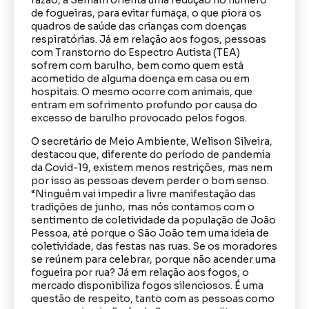
razão, a Semam orienta uma redução no número
de fogueiras, para evitar fumaça, o que piora os
quadros de saúde das crianças com doenças
respiratórias. Já em relação aos fogos, pessoas
com Transtorno do Espectro Autista (TEA)
sofrem com barulho, bem como quem está
acometido de alguma doença em casa ou em
hospitais. O mesmo ocorre com animais, que
entram em sofrimento profundo por causa do
excesso de barulho provocado pelos fogos.
O secretário de Meio Ambiente, Welison Silveira,
destacou que, diferente do período de pandemia
da Covid-19, existem menos restrições, mas nem
por isso as pessoas devem perder o bom senso.
“Ninguém vai impedir a livre manifestação das
tradições de junho, mas nós contamos com o
sentimento de coletividade da população de João
Pessoa, até porque o São João tem uma ideia de
coletividade, das festas nas ruas. Se os moradores
se reúnem para celebrar, porque não acender uma
fogueira por rua? Já em relação aos fogos, o
mercado disponibiliza fogos silenciosos. É uma
questão de respeito, tanto com as pessoas como