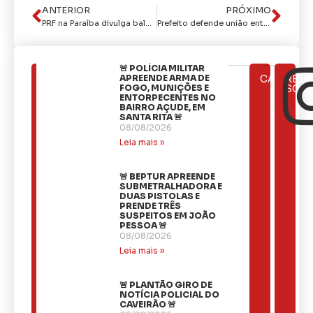
ANTERIOR
PRÓXIMO
PRF na Paraíba divulga balanço da Operação Corpus Christi 2024
Prefeito defende união entre poderes públicos e ações de educação e conscientização para fortalecer projeto em defesa da mulher
🚨 POLÍCIA MILITAR
ÚLTIMAS
APREENDE ARMA DE
CATEGOR
REDE
NOTÍCIAS
FOGO, MUNIÇÕES E
SOCI
ENTORPECENTES NO
BAIRRO AÇUDE, EM
SANTA RITA 🚨
08/08/2026
Leia mais »
🚨 BEPTUR APREENDE
SUBMETRALHADORA E
DUAS PISTOLAS E
PRENDE TRÊS
SUSPEITOS EM JOÃO
PESSOA 🚨
08/08/2026
Leia mais »
🚨 PLANTÃO GIRO DE
NOTÍCIA POLICIAL DO
CAVEIRÃO 🚨