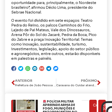
oportunidade para, principalmente, o Nordeste
brasileiro”, afirmou Décio Lima, presidente do
Sebrae Nacional.
O evento foi dividido em sete espaços: Teatro
Pedra do Reino, os palcos Caminhos do Frio,
Lajedo de Pai Mateus, Vale dos Dinossauros,
Arena Pôr do Sol do Jacaré, Pedra da Boca, Pico
do Jabre e a praça Inovação Territorial. Temas
como inovação, sustentabilidade, turismo,
investimentos, legislação, apoio do setor público
e agronegócios, entre outros, estarão disponíveis
em palestras e painéis.
ANTERIOR
PRÓXIMO
Prefeitura de João Pessoa realiza ação voltada para saúde da mulher no Residencial Vista Alegre
Caravana do Cuidar atende moradores do bairro Muçumagro nesta sexta-feira
POLÍCIA MILITAR
ÚLTIMAS
APREENDE ARMA DE
CATEGOR
REDE
NOTÍCIAS
FOGO, MUNIÇÕES E
SOCI
ENTORPECENTES NO