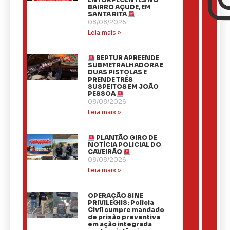
BAIRRO AÇUDE, EM
SANTA RITA
08/08/2026
Leia mais »
BEPTUR APREENDE
SUBMETRALHADORA E
DUAS PISTOLAS E
PRENDE TRÊS
SUSPEITOS EM JOÃO
PESSOA
08/08/2026
Leia mais »
PLANTÃO GIRO DE
NOTÍCIA POLICIAL DO
CAVEIRÃO
08/08/2026
Leia mais »
OPERAÇÃO SINE
PRIVILEGIIS: Polícia
Civil cumpre mandado
de prisão preventiva
em ação integrada