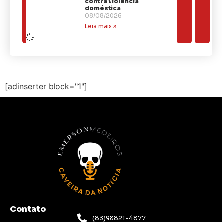
contra violência
doméstica
08/08/2026
Leia mais »
[adinserter block="1"]
Contato
(83)98821-4877