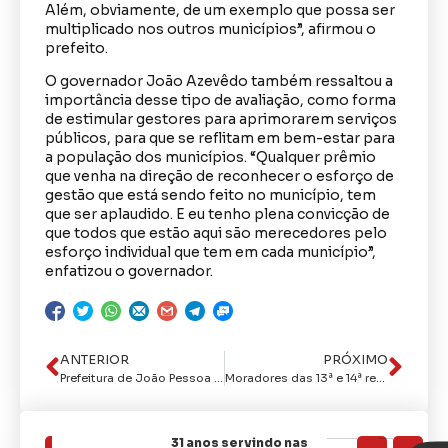
Além, obviamente, de um exemplo que possa ser
multiplicado nos outros municípios”, afirmou o
prefeito.
O governador João Azevêdo também ressaltou a
importância desse tipo de avaliação, como forma
de estimular gestores para aprimorarem serviços
públicos, para que se reflitam em bem-estar para
a população dos municípios. “Qualquer prêmio
que venha na direção de reconhecer o esforço de
gestão que está sendo feito no município, tem
que ser aplaudido. E eu tenho plena convicção de
que todos que estão aqui são merecedores pelo
esforço individual que tem em cada município”,
enfatizou o governador.
ANTERIOR
PRÓXIMO
Prefeitura de João Pessoa apoia ‘Violeta Run’, que acontece neste domingo
Moradores das 13ª e 14ª regiões priorizam saúde e infraestrutura na plenária do ‘Você Prefeito’
31 anos servindo nas