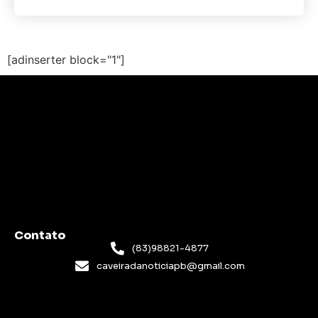
[adinserter block="1"]
Contato
(83)98821-4877
caveiradanoticiapb@gmail.com