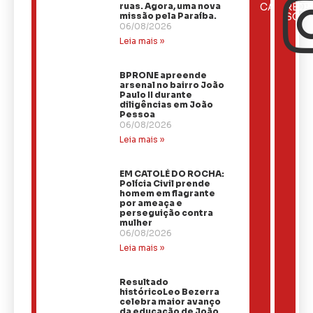
ÚLTIMAS
ruas. Agora, uma nova
CATEGOR
REDE
NOTÍCIAS
missão pela Paraíba.
SOCI
06/08/2026
Leia mais »
BPRONE apreende
arsenal no bairro João
Paulo II durante
diligências em João
Pessoa
06/08/2026
Leia mais »
EM CATOLÉ DO ROCHA:
Polícia Civil prende
homem em flagrante
por ameaça e
perseguição contra
mulher
06/08/2026
Leia mais »
Resultado
históricoLeo Bezerra
celebra maior avanço
da educação de João