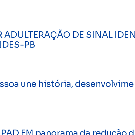
R ADULTERAÇÃO DE SINAL IDEN
NDES-PB
oa une história, desenvolvimen
CPAD FM panorama da redução de