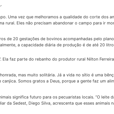
ampo. Uma vez que melhoramos a qualidade do corte dos a
 rural. Eles não precisam abandonar o campo para ir morar 
zerros de 20 gestações de bovinos acompanhadas pelo plan
Atualmente, a capacidade diária de produção é de até 20 litr
 Ela faz parte do rebanho do produtor rural Nilton Ferreir
honrada, mas muito solitária. Já a vida no sítio é uma bên
e canjica. Somos gratos a Deus, porque a gente faz um ali
ais significa futuro para os pecuaristas locais. “O leite d
miliar da Sedest, Diego Silva, acrescenta que esses animais