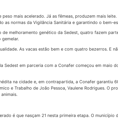
peso mais acelerado. Já as fêmeas, produzem mais leite. 
o as normas da Vigilância Sanitária e garantindo o bem-esta
no de melhoramento genético da Sedest, quatro fazem part
o gemelar.
 qualidade. As vacas estão bem e com quatro bezerros. E n
da Sedest em parceria com a Conafer começou em maio do
inédita na cidade e, em contrapartida, a Conafer garantiu
ômico e Trabalho de João Pessoa, Vaulene Rodrigues. O pro
 animais.
perado é que nasçam 21 nesta primeira etapa. O município 