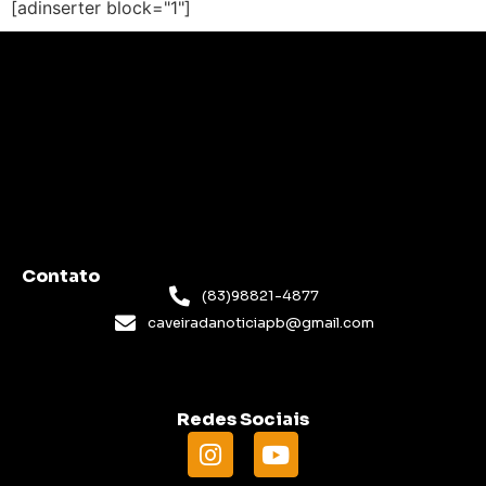
[adinserter block="1"]
Contato
(83)98821-4877
caveiradanoticiapb@gmail.com
Redes Sociais