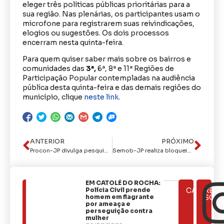
eleger três políticas públicas prioritárias para a
sua região. Nas plenárias, os participantes usam o
microfone para registrarem suas reivindicações,
elogios ou sugestões. Os dois processos
encerram nesta quinta-feira.
Para quem quiser saber mais sobre os bairros e
comunidades das
3ª,
6ª, 8ª e 11ª Regiões de
Participação Popular contempladas na audiência
pública desta quinta-feira e das demais regiões do
município, clique
neste link
.
ANTERIOR
PRÓXIMO
Procon-JP divulga pesquisa de comidas típicas; broa de milho apresenta maior variação de preço
Semob-JP realiza bloqueio em alça que dá acesso à BR-230 no bairro do João Agripino
EM CATOLÉ DO ROCHA:
ÚLTIMAS
Polícia Civil prende
CATEGOR
REDE
NOTÍCIAS
homem em flagrante
SOCI
por ameaça e
perseguição contra
mulher