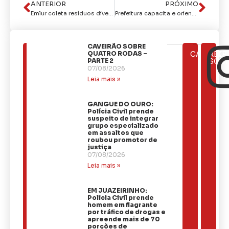
ANTERIOR
PRÓXIMO
Emlur coleta resíduos diversificados em 16 bairros nesta quinta-feira
Prefeitura capacita e orienta associações para implementação do Programa Cozinha Solidária
CAVEIRÃO SOBRE
ÚLTIMAS
QUATRO RODAS –
CATEGOR
REDE
NOTÍCIAS
PARTE 2
SOCI
07/08/2026
Leia mais »
GANGUE DO OURO:
Polícia Civil prende
suspeito de integrar
grupo especializado
em assaltos que
roubou promotor de
justiça
07/08/2026
Leia mais »
EM JUAZEIRINHO:
Polícia Civil prende
homem em flagrante
por tráfico de drogas e
apreende mais de 70
porções de