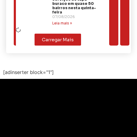
buraco em quase 50
bairros nesta quinta-
feira
07/08/2026
Leia mais »
Carregar Mais
[adinserter block="1"]