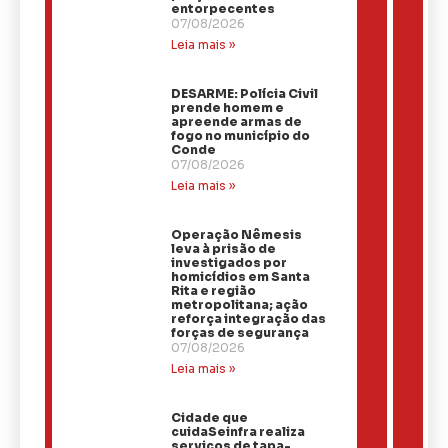
entorpecentes
07/08/2026
Leia mais »
DESARME: Polícia Civil
prende homem e
apreende armas de
fogo no município do
Conde
07/08/2026
Leia mais »
Operação Nêmesis
leva à prisão de
investigados por
homicídios em Santa
Rita e região
metropolitana; ação
reforça integração das
forças de segurança
07/08/2026
Leia mais »
Cidade que
cuidaSeinfra realiza
serviços de tapa-