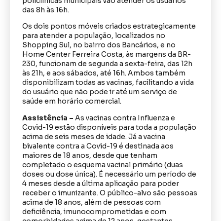
policlínicas municipais vão atender os usuários
das 8h às 16h.
Os dois pontos móveis criados estrategicamente
para atender a população, localizados no
Shopping Sul, no bairro dos Bancários, e no
Home Center Ferreira Costa, às margens da BR-
230, funcionam de segunda a sexta-feira, das 12h
às 21h, e aos sábados, até 16h. Ambos também
disponibilizam todas as vacinas, facilitando a vida
do usuário que não pode ir até um serviço de
saúde em horário comercial.
Assistência –
As vacinas contra Influenza e
Covid-19 estão disponíveis para toda a população
acima de seis meses de idade. Já a vacina
bivalente contra a Covid-19 é destinada aos
maiores de 18 anos, desde que tenham
completado o esquema vacinal primário (duas
doses ou dose única). É necessário um período de
4 meses desde a última aplicação para poder
receber o imunizante. O público-alvo são pessoas
acima de 18 anos, além de pessoas com
deficiência, imunocomprometidas e com
comorbidades acima de 12 anos, gestantes,