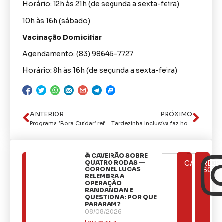
Horário: 12h às 21h (de segunda a sexta-feira)
10h às 16h (sábado)
Vacinação Domiciliar
Agendamento: (83) 98645-7727
Horário: 8h às 16h (de segunda a sexta-feira)
ANTERIOR
PRÓXIMO
Programa ‘Bora Cuidar’ reforça ações de zeladoria no Centro Histórico de João Pessoa
Tardezinha Inclusiva faz homenagem aos pais e realiza Baile TEA
🚔 CAVEIRÃO SOBRE
ÚLTIMAS
QUATRO RODAS —
CATEGOR
REDE
NOTÍCIAS
CORONEL LUCAS
SOCI
RELEMBRA A
OPERAÇÃO
RANDANDAN E
QUESTIONA: POR QUE
PARARAM?
08/08/2026
Leia mais »