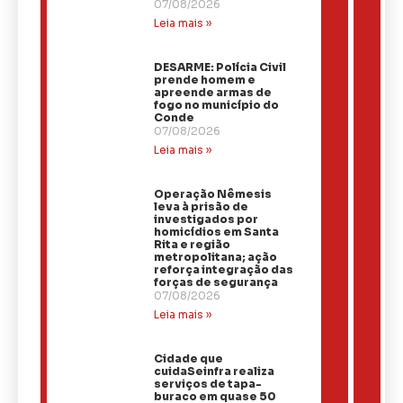
07/08/2026
Leia mais »
DESARME: Polícia Civil
prende homem e
apreende armas de
fogo no município do
Conde
07/08/2026
Leia mais »
Operação Nêmesis
leva à prisão de
investigados por
homicídios em Santa
Rita e região
metropolitana; ação
reforça integração das
forças de segurança
07/08/2026
Leia mais »
Cidade que
cuidaSeinfra realiza
serviços de tapa-
buraco em quase 50