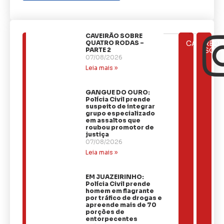
CAVEIRÃO SOBRE
ÚLTIMAS
QUATRO RODAS –
CATEGOR
REDE
NOTÍCIAS
PARTE 2
SOCI
07/08/2026
Leia mais »
GANGUE DO OURO:
Polícia Civil prende
suspeito de integrar
grupo especializado
em assaltos que
roubou promotor de
justiça
07/08/2026
Leia mais »
EM JUAZEIRINHO:
Polícia Civil prende
homem em flagrante
por tráfico de drogas e
apreende mais de 70
porções de
entorpecentes