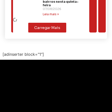
bairros nesta quinta-
feira
07/08/2026
Leia mais »
Carregar Mais
[adinserter block="1"]