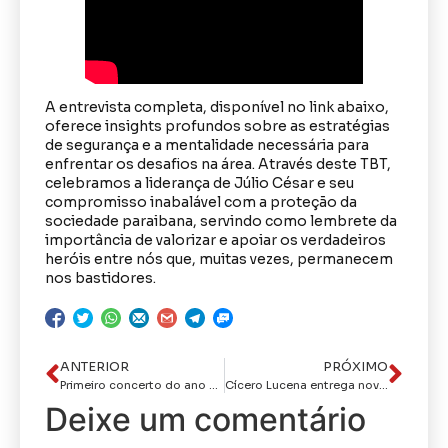
A entrevista completa, disponível no link abaixo,
oferece insights profundos sobre as estratégias
de segurança e a mentalidade necessária para
enfrentar os desafios na área. Através deste TBT,
celebramos a liderança de Júlio César e seu
compromisso inabalável com a proteção da
sociedade paraibana, servindo como lembrete da
importância de valorizar e apoiar os verdadeiros
heróis entre nós que, muitas vezes, permanecem
nos bastidores.
ANTERIOR
PRÓXIMO
Primeiro concerto do ano será em homenagem ao Dia Internacional da Mulher
Cícero Lucena entrega novos blocos cirúrgicos no Complexo Hospitalar de Mangabeira e Hospital do Valentina e reforça compromisso de zerar fila de espera
Deixe um comentário