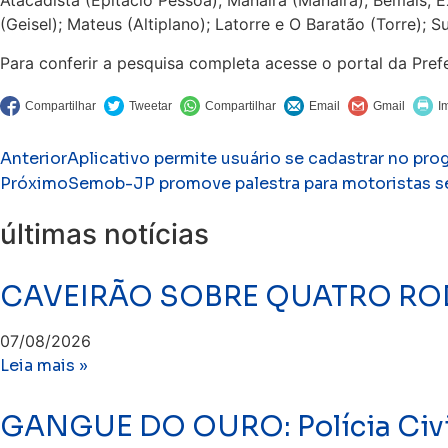
Atacadista (Epitácio Pessoa); Manaíra (Manaíra); Bemais, E
(Geisel); Mateus (Altiplano); Latorre e O Baratão (Torre);
Para conferir a pesquisa completa acesse o portal da Pre
Anterior
Aplicativo permite usuário se cadastrar no p
Próximo
Semob-JP promove palestra para motoristas se
últimas notícias
CAVEIRÃO SOBRE QUATRO ROD
07/08/2026
Leia mais »
GANGUE DO OURO: Polícia Civil 