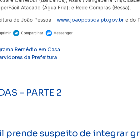
xtra e Carrefour (Bancários); Assis (Mangabeira VIII/Cidad
 SuperFácil Atacado (Água Fria); e Rede Compras (Bessa).
feitura de João Pessoa –
www.joaopessoa.pb.gov.br
e do 
rograma Remédio em Casa
rvidores da Prefeitura
AS – PARTE 2
prende suspeito de integrar gr