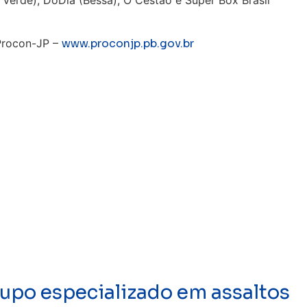
e Verde); DoDia (Bessa); O Cestão e Super Box Brasil
Procon-JP –
www.proconjp.pb.gov.br
upo especializado em assaltos