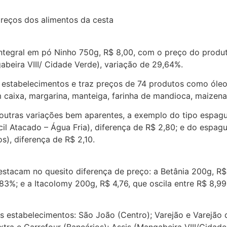
integral em pó Ninho 750g, R$ 8,00, com o preço do produ
gabeira VIII/ Cidade Verde), variação de 29,64%.
estabelecimentos e traz preços de 74 produtos como óleo, f
m caixa, margarina, manteiga, farinha de mandioca, maizen
outras variações bem aparentes, a exemplo do tipo espagu
cil Atacado – Água Fria), diferença de R$ 2,80; e do espag
s), diferença de R$ 2,10.
acam no quesito diferença de preço: a Betânia 200g, R$ 5
83%; e a Itacolomy 200g, R$ 4,76, que oscila entre R$ 8,99 
es estabelecimentos: São João (Centro); Varejão e Varejão 