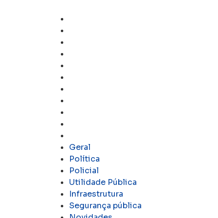
Geral
Política
Policial
Utilidade Pública
Infraestrutura
Segurança pública
Novidades
Notícias
Educação
Eventos
Polêmica
Geral
Política
Policial
Utilidade Pública
Infraestrutura
Segurança pública
Novidades