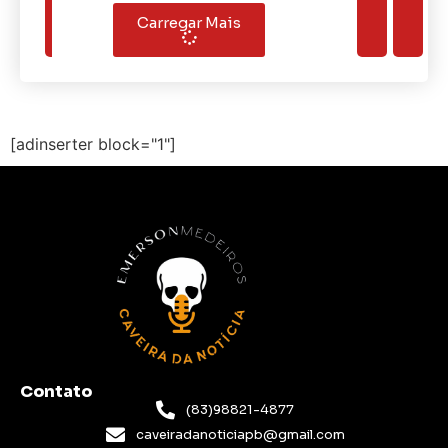
Carregar Mais
[adinserter block="1"]
Contato
(83)98821-4877
caveiradanoticiapb@gmail.com