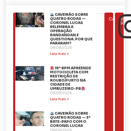
CAVEIRÃO SOBRE
ÚLTIMAS
QUATRO RODAS —
CATEGOR
REDE
NOTÍCIAS
CORONEL LUCAS
SOCI
RELEMBRA A
OPERAÇÃO
RANDANDAN E
QUESTIONA: POR QUE
PARARAM?
08/08/2026
Leia mais »
18º BPM APREENDE
MOTOCICLETA COM
RESTRIÇÃO DE
ROUBO/FURTO NA
CIDADE DE
UMBUZEIRO-PB
08/08/2026
Leia mais »
CAVEIRÃO SOBRE
QUATRO RODAS — 3º
BATE-PAPO COM O
CORONEL LUCAS
08/08/2026