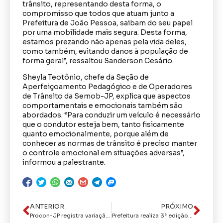
trânsito, representando desta forma, o
compromisso que todos que atuam junto a
Prefeitura de João Pessoa, saibam do seu papel
por uma mobilidade mais segura. Desta forma,
estamos prezando não apenas pela vida deles,
como também, evitando danos à população de
forma geral”, ressaltou Sanderson Cesário.
Sheyla Teotônio, chefe da Seção de
Aperfeiçoamento Pedagógico e de Operadores
de Trânsito da Semob-JP, explica que aspectos
comportamentais e emocionais também são
abordados. “Para conduzir um veículo é necessário
que o condutor esteja bem, tanto fisicamente
quanto emocionalmente, porque além de
conhecer as normas de trânsito é preciso manter
o controle emocional em situações adversas”,
informou a palestrante.
ANTERIOR
PRÓXIMO
Procon-JP registra variação de mais de 165% nos preços dos alimentos da cesta básica
Prefeitura realiza 3ª edição do projeto ‘Práticas e saberes’ voltado para profissionais da Educação Infantil