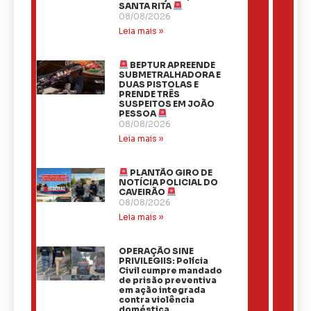
SANTA RITA
08/08/2026
Leia mais »
BEPTUR APREENDE
SUBMETRALHADORA E
DUAS PISTOLAS E
PRENDE TRÊS
SUSPEITOS EM JOÃO
PESSOA
08/08/2026
Leia mais »
PLANTÃO GIRO DE
NOTÍCIA POLICIAL DO
CAVEIRÃO
08/08/2026
Leia mais »
OPERAÇÃO SINE
PRIVILEGIIS: Polícia
Civil cumpre mandado
de prisão preventiva
em ação integrada
contra violência
doméstica