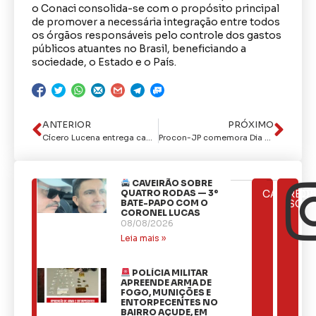
o Conaci consolida-se com o propósito principal
de promover a necessária integração entre todos
os órgãos responsáveis pelo controle dos gastos
públicos atuantes no Brasil, beneficiando a
sociedade, o Estado e o País.
ANTERIOR
PRÓXIMO
Cícero Lucena entrega cadeiras de rodas e enxovais e anuncia municipalização do Instituto Cândida Vargas
Procon-JP comemora Dia Mundial do Consumidor com atividade festiva na sede da Avenida Pedro I
CAVEIRÃO SOBRE
ÚLTIMAS
QUATRO RODAS — 3º
CATEGOR
REDE
NOTÍCIAS
BATE-PAPO COM O
SOCI
CORONEL LUCAS
08/08/2026
Leia mais »
POLÍCIA MILITAR
APREENDE ARMA DE
FOGO, MUNIÇÕES E
ENTORPECENTES NO
BAIRRO AÇUDE, EM