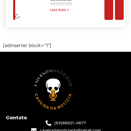
08/08/2026
Leia mais »
[adinserter block="1"]
Contato
(83)98821-4877
caveiradanoticiapb@gmail.com