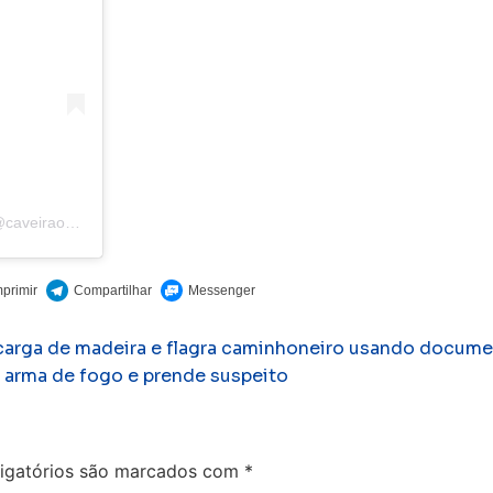
Uma publicação compartilhada por Emerson Medeiros O Caveira (@caveiraodanoticiaoriginal)
 carga de madeira e flagra caminhoneiro usando documen
e arma de fogo e prende suspeito
igatórios são marcados com
*