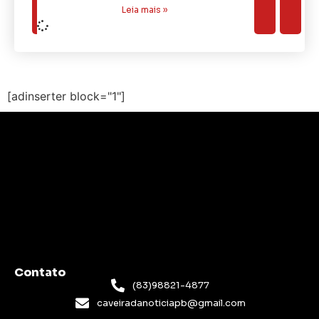
Leia mais »
[adinserter block="1"]
Contato
(83)98821-4877
caveiradanoticiapb@gmail.com