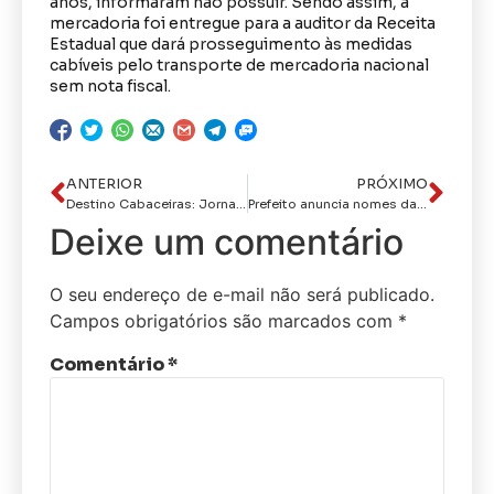
anos, informaram não possuir. Sendo assim, a
mercadoria foi entregue para a auditor da Receita
Estadual que dará prosseguimento às medidas
cabíveis pelo transporte de mercadoria nacional
sem nota fiscal.
ANTERIOR
PRÓXIMO
Destino Cabaceiras: Jornalistas, Influenciadores e guias conhecem a cultura e alegria da Festa do Bode Rei
Prefeito anuncia nomes das 24 crianças selecionadas para etapa nacional do Balé Bolshoi
Deixe um comentário
O seu endereço de e-mail não será publicado.
Campos obrigatórios são marcados com
*
Comentário
*