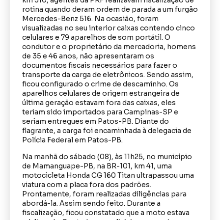
km 310, agentes da PRF realizavam fiscalização de
rotina quando deram ordem de parada a um furgão
Mercedes-Benz 516. Na ocasião, foram
visualizadas no seu interior caixas contendo cinco
celulares e 79 aparelhos de som portátil. O
condutor e o proprietário da mercadoria, homens
de 35 e 46 anos, não apresentaram os
documentos fiscais necessários para fazer o
transporte da carga de eletrônicos. Sendo assim,
ficou configurado o crime de descaminho. Os
aparelhos celulares de origem estrangeira de
última geração estavam fora das caixas, eles
teriam sido importados para Campinas-SP e
seriam entregues em Patos-PB. Diante do
flagrante, a carga foi encaminhada à delegacia de
Polícia Federal em Patos-PB.
Na manhã do sábado (08), às 11h25, no município
de Mamanguape-PB, na BR-101, km 41, uma
motocicleta Honda CG 160 Titan ultrapassou uma
viatura com a placa fora dos padrões.
Prontamente, foram realizadas diligências para
abordá-la. Assim sendo feito. Durante a
fiscalização, ficou constatado que a moto estava