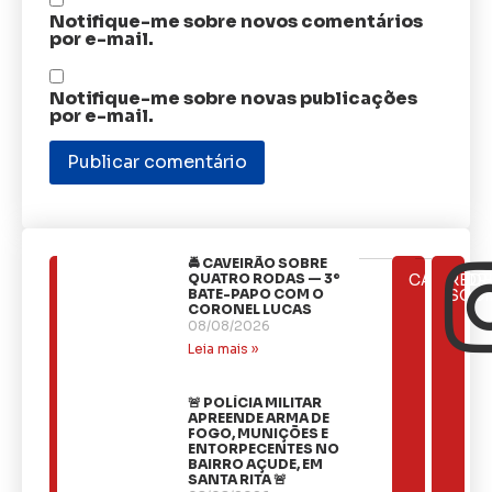
Notifique-me sobre novos comentários
por e-mail.
Notifique-me sobre novas publicações
por e-mail.
🚔 CAVEIRÃO SOBRE
ÚLTIMAS
QUATRO RODAS — 3º
CATEGOR
REDE
NOTÍCIAS
BATE-PAPO COM O
SOCI
CORONEL LUCAS
08/08/2026
Leia mais »
🚨 POLÍCIA MILITAR
APREENDE ARMA DE
FOGO, MUNIÇÕES E
ENTORPECENTES NO
BAIRRO AÇUDE, EM
SANTA RITA 🚨