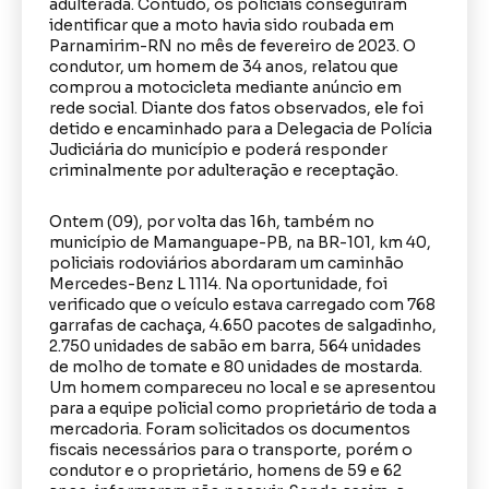
adulterada. Contudo, os policiais conseguiram
identificar que a moto havia sido roubada em
Parnamirim-RN no mês de fevereiro de 2023. O
condutor, um homem de 34 anos, relatou que
comprou a motocicleta mediante anúncio em
rede social. Diante dos fatos observados, ele foi
detido e encaminhado para a Delegacia de Polícia
Judiciária do município e poderá responder
criminalmente por adulteração e receptação.
Ontem (09), por volta das 16h, também no
município de Mamanguape-PB, na BR-101, km 40,
policiais rodoviários abordaram um caminhão
Mercedes-Benz L 1114. Na oportunidade, foi
verificado que o veículo estava carregado com 768
garrafas de cachaça, 4.650 pacotes de salgadinho,
2.750 unidades de sabão em barra, 564 unidades
de molho de tomate e 80 unidades de mostarda.
Um homem compareceu no local e se apresentou
para a equipe policial como proprietário de toda a
mercadoria. Foram solicitados os documentos
fiscais necessários para o transporte, porém o
condutor e o proprietário, homens de 59 e 62