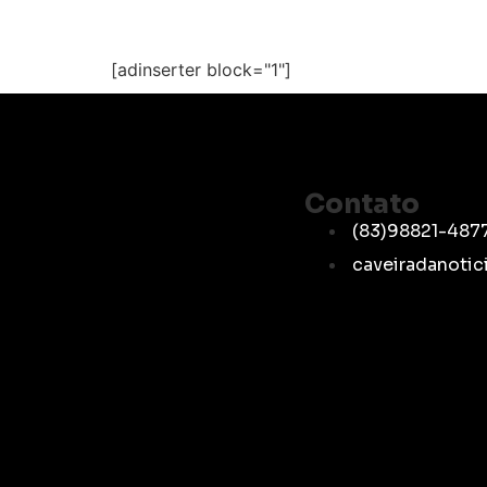
[adinserter block="1"]
Contato
(83)98821-487
caveiradanoti