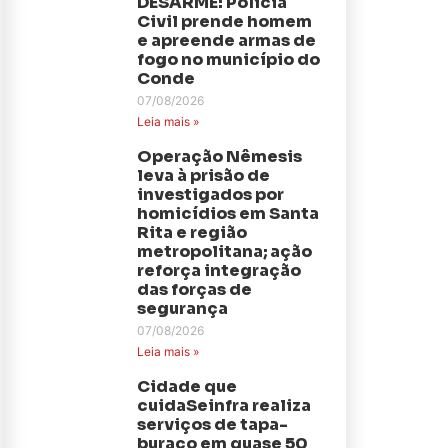
DESARME: Polícia
Civil prende homem
e apreende armas de
fogo no município do
Conde
07/08/2026
Leia mais »
Operação Nêmesis
leva à prisão de
investigados por
homicídios em Santa
Rita e região
metropolitana; ação
reforça integração
das forças de
segurança
07/08/2026
Leia mais »
Cidade que
cuidaSeinfra realiza
serviços de tapa-
buraco em quase 50