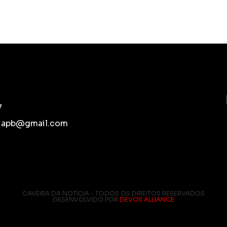
7
ciapb@gmail.com
CAVEIRA DA NOTÍCIA - TODOS OS DIREITOS RESERVADOS
DESENVOLVIDO POR
DEVOS ALLIANCE