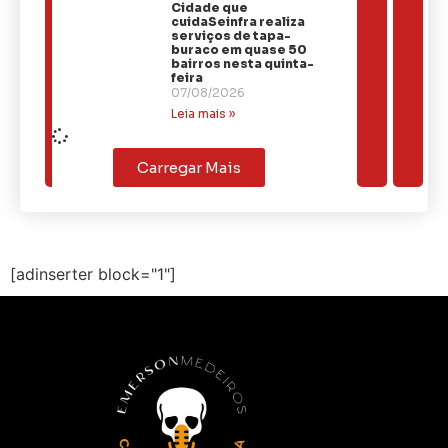
Cidade que
cuidaSeinfra realiza
serviços de tapa-
buraco em quase 50
bairros nesta quinta-
feira
07/08/2026
Leia mais »
Carregar Mais
[adinserter block="1"]