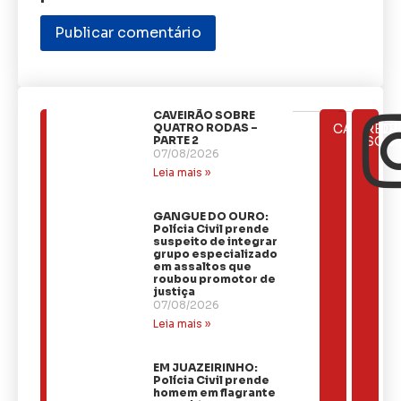
CAVEIRÃO SOBRE
ÚLTIMAS
QUATRO RODAS –
CATEGOR
REDE
NOTÍCIAS
PARTE 2
SOCI
07/08/2026
Leia mais »
GANGUE DO OURO:
Polícia Civil prende
suspeito de integrar
grupo especializado
em assaltos que
roubou promotor de
justiça
07/08/2026
Leia mais »
EM JUAZEIRINHO:
Polícia Civil prende
homem em flagrante