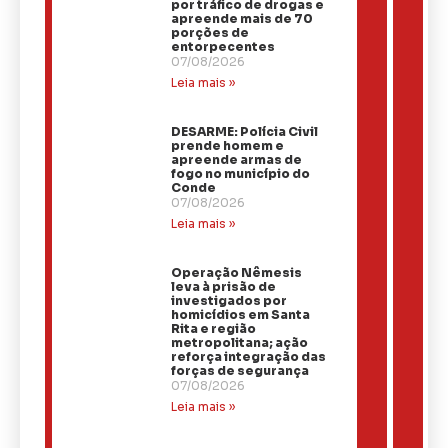
por tráfico de drogas e
apreende mais de 70
porções de
entorpecentes
07/08/2026
Leia mais »
DESARME: Polícia Civil
prende homem e
apreende armas de
fogo no município do
Conde
07/08/2026
Leia mais »
Operação Nêmesis
leva à prisão de
investigados por
homicídios em Santa
Rita e região
metropolitana; ação
reforça integração das
forças de segurança
07/08/2026
Leia mais »