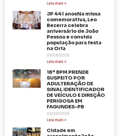
Leia mais »
JP 441 anosNa missa
comemorativa, Leo
Bezerra celebra
aniversário de João
Pessoa e convida
população para festa
na Orla
05/08/2026
Leia mais »
18º BPM PRENDE
SUSPEITO POR
ADULTERAÇÃO DE
SINAL IDENTIFICADOR
DE VEÍCULO E DIREÇÃO
PERIGOSA EM
FAGUNDES-PB
05/08/2026
Leia mais »
Cidade em