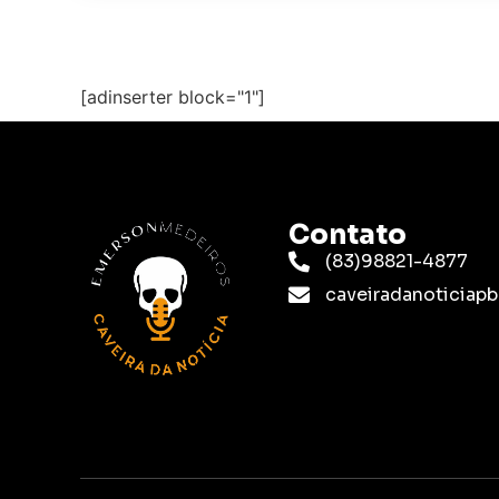
[adinserter block="1"]
Contato
(83)98821-4877
caveiradanoticia