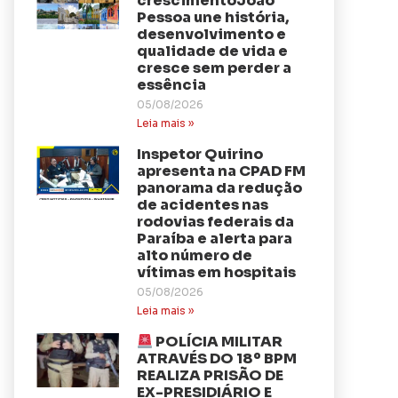
crescimentoJoão
Pessoa une história,
desenvolvimento e
qualidade de vida e
cresce sem perder a
essência
05/08/2026
Leia mais »
Inspetor Quirino
apresenta na CPAD FM
panorama da redução
de acidentes nas
rodovias federais da
Paraíba e alerta para
alto número de
vítimas em hospitais
05/08/2026
Leia mais »
POLÍCIA MILITAR
ATRAVÉS DO 18º BPM
REALIZA PRISÃO DE
EX-PRESIDIÁRIO E