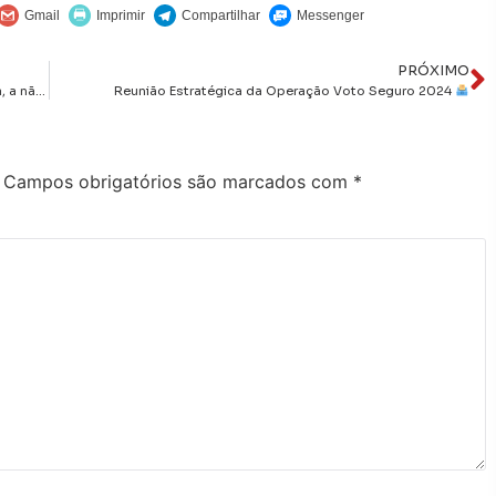
PRÓXIMO
Oque esperar de um candidato que nunca foi nada na vida, a não ser agressor de eleitor
Reunião Estratégica da Operação Voto Seguro 2024
Campos obrigatórios são marcados com
*