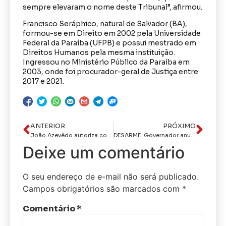
sempre elevaram o nome deste Tribunal”, afirmou.
Francisco Seráphico, natural de Salvador (BA),
formou-se em Direito em 2002 pela Universidade
Federal da Paraíba (UFPB) e possui mestrado em
Direitos Humanos pela mesma instituição.
Ingressou no Ministério Público da Paraíba em
2003, onde foi procurador-geral de Justiça entre
2017 e 2021.
ANTERIOR
PRÓXIMO
João Azevêdo autoriza construção de novo espaço terapêutico com piscina aquecida na Apae-CG
DESARME: Governador anuncia nova Delegacia Especializada e elogia parceria com Instituto Sou da Paz
Deixe um comentário
O seu endereço de e-mail não será publicado.
Campos obrigatórios são marcados com
*
Comentário
*