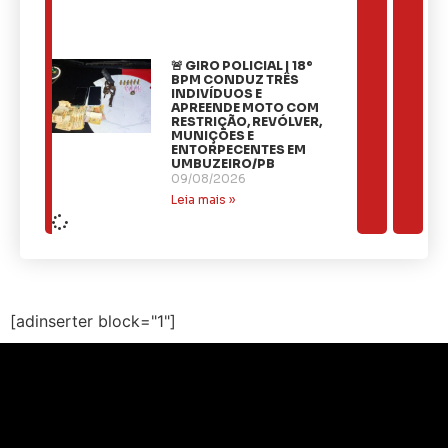
🚨 GIRO POLICIAL | 18º
BPM CONDUZ TRÊS
INDIVÍDUOS E
APREENDE MOTO COM
RESTRIÇÃO, REVÓLVER,
MUNIÇÕES E
ENTORPECENTES EM
UMBUZEIRO/PB
09/08/2026
Leia mais »
[adinserter block="1"]