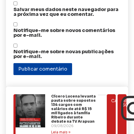
Salvar meus dados neste navegador para
a próxima vez que eu comentar.
Notifique-me sobre novos comentários
por e-mail.
Notifique-me sobre novas publicações
por e-mail.
Cícero Lucena levanta
ÚLTIMAS
pauta sobre supostos
CATEGOR
REDE
NOTÍCIAS
134 cargos com
SOCI
salários de até R$ 15
mil ligados à família
Ribeiro durante
debate na TV Arapuan
09/08/2026
Leia mais »