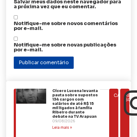
Salvar meus dados neste navegador para
a próxima vez que eu comentar.
Notifique-me sobre novos comentários
por e-mail.
Notifique-me sobre novas publicações
por e-mail.
Cícero Lucena levanta
ÚLTIMAS
pauta sobre supostos
CATEGOR
REDE
NOTÍCIAS
134 cargos com
SOCI
salários de até R$ 15
mil ligados à família
Ribeiro durante
debate na TV Arapuan
09/08/2026
Leia mais »