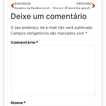
ANTERIOR
PRÓXIMO
Governo da Paraíba conclui curso Anticapacitismo no Sistema Único de Assistência Social
Procon-JP encontra gasolina a R$ 5,58 e diferença de preço chega a R$ 0,51 na Capital
Deixe um comentário
O seu endereço de e-mail não será publicado.
Campos obrigatórios são marcados com
*
Comentário
*
Nome
*