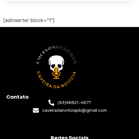
[adinserter block="1"]
Contato
(83)98821-4877
caveiradanoticiapb@gmail.com
Redes Sociais