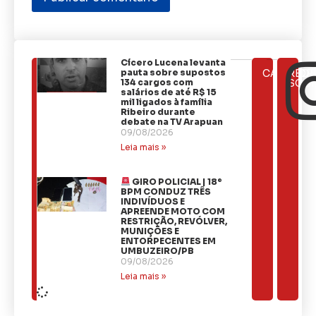
Cícero Lucena levanta
ÚLTIMAS
pauta sobre supostos
CATEGOR
REDE
NOTÍCIAS
134 cargos com
SOCI
salários de até R$ 15
mil ligados à família
Ribeiro durante
debate na TV Arapuan
09/08/2026
Leia mais »
GIRO POLICIAL | 18º
BPM CONDUZ TRÊS
INDIVÍDUOS E
APREENDE MOTO COM
RESTRIÇÃO, REVÓLVER,
MUNIÇÕES E
ENTORPECENTES EM
UMBUZEIRO/PB
09/08/2026
Leia mais »