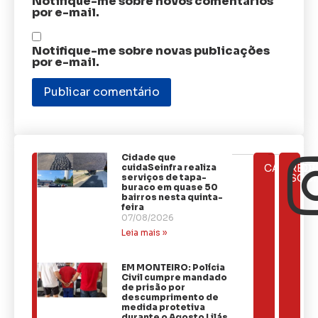
Notifique-me sobre novos comentários
por e-mail.
Notifique-me sobre novas publicações
por e-mail.
Cidade que
ÚLTIMAS
cuidaSeinfra realiza
CATEGOR
REDE
NOTÍCIAS
serviços de tapa-
SOCI
buraco em quase 50
bairros nesta quinta-
feira
07/08/2026
Leia mais »
EM MONTEIRO: Polícia
Civil cumpre mandado
de prisão por
descumprimento de
medida protetiva
durante o Agosto Lilás