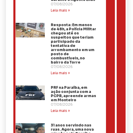
07/08/2026
Leia mais »
Resposta: Em menos
de 48h, a Polícia Militar
chegou até os
suspeitos que teriam
participado da
tentativa de
arrombamento em um
posto de
combustíveis, no
bairro da Torre
07/08/2026
Leia mais »
PRF na Paraíba, em
ação conjunta com a
PCPB, apreende armas
em Monteiro
07/08/2026
Leia mais »
31 anos servindo nas
ruas. Agora, uma nova