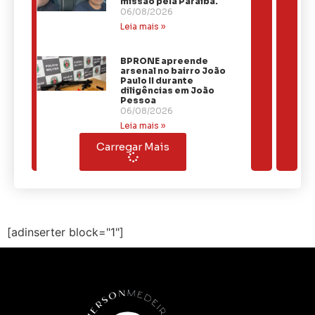
missão pela Paraíba.
06/08/2026
Leia mais »
BPRONE apreende
arsenal no bairro João
Paulo II durante
diligências em João
Pessoa
06/08/2026
Leia mais »
Carregar Mais
[adinserter block="1"]