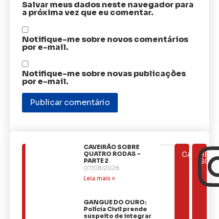
Salvar meus dados neste navegador para
a próxima vez que eu comentar.
Notifique-me sobre novos comentários
por e-mail.
Notifique-me sobre novas publicações
por e-mail.
CAVEIRÃO SOBRE
ÚLTIMAS
QUATRO RODAS –
CATEGOR
REDE
NOTÍCIAS
PARTE 2
SOCI
07/08/2026
Leia mais »
GANGUE DO OURO:
Polícia Civil prende
suspeito de integrar