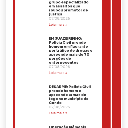
grupo especializado
em assaltos que
roubou promotor de
justiça
07/08/2026
Leia mais »
EM JUAZEIRINHO:
Polícia Civil prende
homem em flagrante
por tráfico de drogas e
apreende mais de 70
porções de
entorpecentes
07/08/2026
Leia mais »
DESARME: Polícia Civil
prende homem e
apreende armas de
fogo no município do
Conde
07/08/2026
Leia mais »
Operação Nêmesis