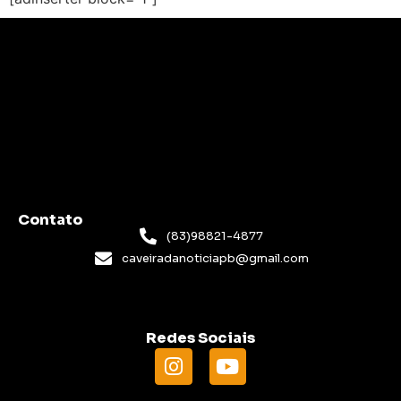
Contato
(83)98821-4877
caveiradanoticiapb@gmail.com
Redes Sociais