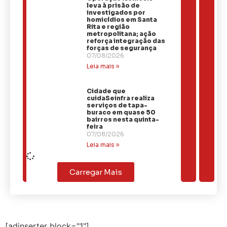
leva à prisão de
investigados por
homicídios em Santa
Rita e região
metropolitana; ação
reforça integração das
forças de segurança
07/08/2026
Leia mais »
Cidade que
cuidaSeinfra realiza
serviços de tapa-
buraco em quase 50
bairros nesta quinta-
feira
07/08/2026
Leia mais »
Carregar Mais
[adinserter block="1"]