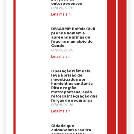
entorpecentes
07/08/2026
Leia mais »
DESARME: Polícia Civil
prende homem e
apreende armas de
fogo no município do
Conde
07/08/2026
Leia mais »
Operação Nêmesis
leva à prisão de
investigados por
homicídios em Santa
Rita e região
metropolitana; ação
reforça integração das
forças de segurança
07/08/2026
Leia mais »
Cidade que
cuidaSeinfra realiza