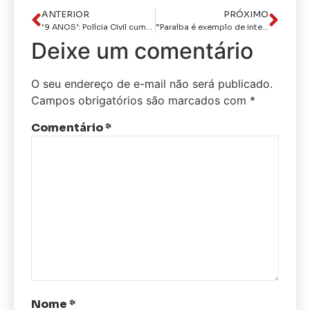
ANTERIOR
PRÓXIMO
‘9 ANOS’: Polícia Civil cumpre mandado de prisão em desfavor de assaltante em João Pessoa
“Paraíba é exemplo de integração e colaboração”, diz diretor de Operações Integradas e de Inteligência do Ministério da Justiça
Deixe um comentário
O seu endereço de e-mail não será publicado.
Campos obrigatórios são marcados com
*
Comentário
*
Nome
*