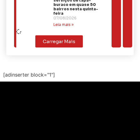
serviços de tapa-
buraco em quase 50
bairros nesta quinta-
feira
07/08/2026
Leia mais »
Carregar Mais
[adinserter block="1"]