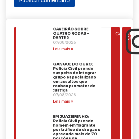
CAVEIRÃO SOBRE
ÚLTIMAS
QUATRO RODAS –
CATEGOR
REDE
NOTÍCIAS
PARTE 2
SOCI
07/08/2026
Leia mais »
GANGUE DO OURO:
Polícia Civil prende
suspeito de integrar
grupo especializado
em assaltos que
roubou promotor de
justiça
07/08/2026
Leia mais »
EM JUAZEIRINHO:
Polícia Civil prende
homem em flagrante
por tráfico de drogas e
apreende mais de 70
porções de