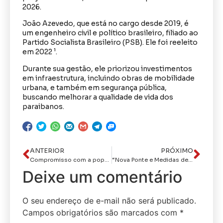
2026.
João Azevedo, que está no cargo desde 2019, é
um engenheiro civil e político brasileiro, filiado ao
Partido Socialista Brasileiro (PSB). Ele foi reeleito
em 2022 ¹.
Durante sua gestão, ele priorizou investimentos
em infraestrutura, incluindo obras de mobilidade
urbana, e também em segurança pública,
buscando melhorar a qualidade de vida dos
paraibanos.
ANTERIOR
PRÓXIMO
Compromisso com a população“Ponte das Três Ruas é símbolo da parceria da Prefeitura de João Pessoa com o Governo do Estado”, diz Cícero Lucena
“Nova Ponte e Medidas de Segurança Reforçam Mobilidade e Tranquilidade na Paraíba”
Deixe um comentário
O seu endereço de e-mail não será publicado.
Campos obrigatórios são marcados com
*