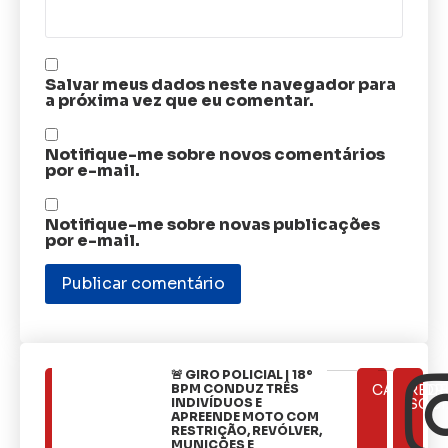
Salvar meus dados neste navegador para
a próxima vez que eu comentar.
Notifique-me sobre novos comentários
por e-mail.
Notifique-me sobre novas publicações
por e-mail.
🚨 GIRO POLICIAL | 18º
ÚLTIMAS
BPM CONDUZ TRÊS
CATEGOR
REDE
NOTÍCIAS
INDIVÍDUOS E
SOCI
APREENDE MOTO COM
RESTRIÇÃO, REVÓLVER,
MUNIÇÕES E