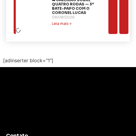
QUATRO RODAS — 3º
BATE-PAPO COM O
CORONEL LUCAS
08/08/2026
Leia mais »
[adinserter block="1"]
Contato